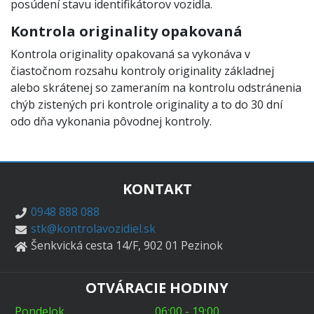
posúdení stavu identifikátorov vozidla.
Kontrola originality opakovaná
Kontrola originality opakovaná sa vykonáva v
čiastočnom rozsahu kontroly originality základnej
alebo skrátenej so zameraním na kontrolu odstránenia
chýb zistených pri kontrole originality a to do 30 dní
odo dňa vykonania pôvodnej kontroly.
KONTAKT
0948 888 088
stk@kontrolavozidiel.sk
Šenkvická cesta 14/F, 902 01 Pezinok
OTVÁRACIE HODINY
Pondelok
06:00 - 19:00