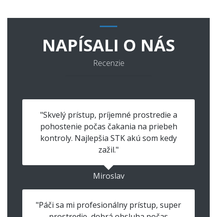
NAPÍSALI O NÁS
Recenzie
"Skvelý prístup, príjemné prostredie a
pohostenie počas čakania na priebeh
kontroly. Najlepšia STK akú som kedy
zažil."
Miroslav
"Páči sa mi profesionálny prístup, super
prostredie, dobrá obsluha počas