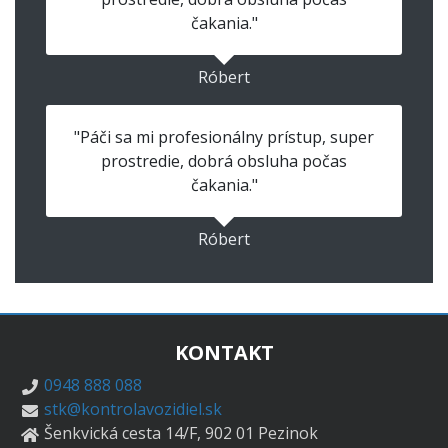
čakania."
Róbert
"Páči sa mi profesionálny prístup, super
prostredie, dobrá obsluha počas
čakania."
Róbert
KONTAKT
0948 888 088
stk@kontrolavozidiel.sk
Šenkvická cesta 14/F, 902 01 Pezinok