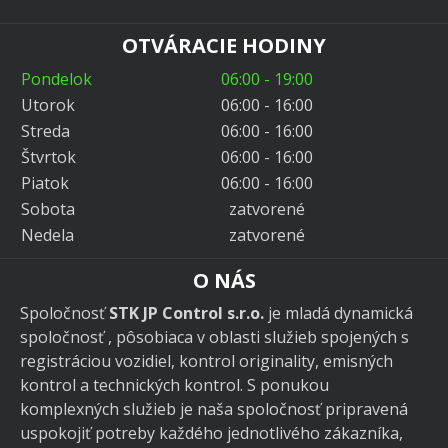
OTVÁRACIE HODINY
Pondelok
06:00 - 19:00
Utorok
06:00 - 16:00
Streda
06:00 - 16:00
Štvrtok
06:00 - 16:00
Piatok
06:00 - 16:00
Sobota
zatvorené
Nedela
zatvorené
O NÁS
Spoločnosť
STK JP Control s.r.o.
je mladá dynamická
spoločnosť , pôsobiaca v oblasti služieb spojených s
registráciou vozidiel, kontrol originality, emisných
kontrol a technických kontrol. S ponukou
komplexných služieb je naša spoločnosť pripravená
uspokojiť potreby každého jednotlivého zákazníka,