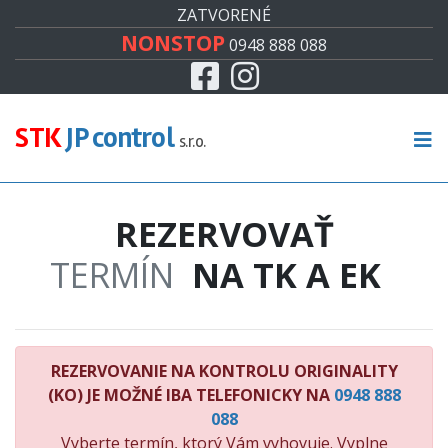
#
ZATVORENÉ
NONSTOP
0948 888 088
Facebook
Instagram
CENNÍK
TECHNICKÁ KONTROLA
STK
JP control
s.r.o.
EMISNÁ KONTROLA
REZERVOVAŤ
KONTROLA ORIGINALITY
TERMÍN
NA TK A EK
RECENZIE
KONTAKT
REZERVOVANIE NA KONTROLU ORIGINALITY
(KO) JE MOŽNÉ IBA TELEFONICKY NA
0948 888
088
Vyberte termín, ktorý Vám vyhovuje. Vyplne