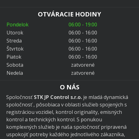
OTVÁRACIE HODINY
Pondelok
06:00 - 19:00
Utorok
06:00 - 16:00
Streda
06:00 - 16:00
Štvrtok
06:00 - 16:00
Piatok
06:00 - 16:00
Sobota
zatvorené
Nedela
zatvorené
O NÁS
Spoločnosť
STK JP Control s.r.o.
je mladá dynamická
spoločnosť , pôsobiaca v oblasti služieb spojených s
registráciou vozidiel, kontrol originality, emisných
kontrol a technických kontrol. S ponukou
komplexných služieb je naša spoločnosť pripravená
uspokojiť potreby každého jednotlivého zákazníka,