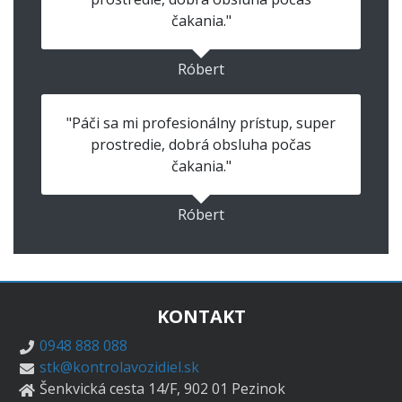
čakania."
Róbert
"Páči sa mi profesionálny prístup, super
prostredie, dobrá obsluha počas
čakania."
Róbert
KONTAKT
0948 888 088
stk@kontrolavozidiel.sk
Šenkvická cesta 14/F, 902 01 Pezinok