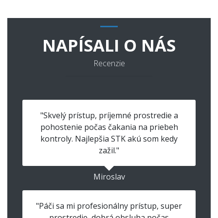
NAPÍSALI O NÁS
Recenzie
"Skvelý prístup, príjemné prostredie a
pohostenie počas čakania na priebeh
kontroly. Najlepšia STK akú som kedy
zažil."
Miroslav
"Páči sa mi profesionálny prístup, super
prostredie, dobrá obsluha počas