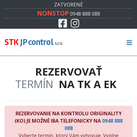
#
ZATVORENÉ
NONSTOP
0948 888 088
Facebook
Instagram
CENNÍK
TECHNICKÁ KONTROLA
STK
JP control
s.r.o.
EMISNÁ KONTROLA
REZERVOVAŤ
KONTROLA ORIGINALITY
TERMÍN
NA TK A EK
RECENZIE
KONTAKT
REZERVOVANIE NA KONTROLU ORIGINALITY
(KO) JE MOŽNÉ IBA TELEFONICKY NA
0948 888
088
Vyberte termín, ktorý Vám vyhovuje. Vyplne