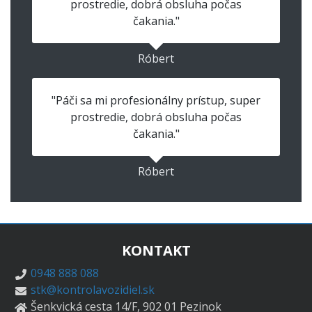
prostredie, dobrá obsluha počas
čakania."
Róbert
"Páči sa mi profesionálny prístup, super
prostredie, dobrá obsluha počas
čakania."
Róbert
KONTAKT
0948 888 088
stk@kontrolavozidiel.sk
Šenkvická cesta 14/F, 902 01 Pezinok