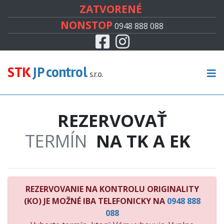
#
ZATVORENÉ
NONSTOP
0948 888 088
Facebook
Instagram
CENNÍK
TECHNICKÁ KONTROLA
STK
JP control
s.r.o.
EMISNÁ KONTROLA
REZERVOVAŤ
KONTROLA ORIGINALITY
TERMÍN
NA TK A EK
RECENZIE
KONTAKT
REZERVOVANIE NA KONTROLU ORIGINALITY
(KO) JE MOŽNÉ IBA TELEFONICKY NA
0948 888
088