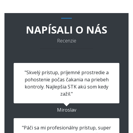
NAPÍSALI O NÁS
Recenzie
"Skvelý prístup, príjemné prostredie a
pohostenie počas čakania na priebeh
kontroly. Najlepšia STK akú som kedy
zažil."
Miroslav
"Páči sa mi profesionálny prístup, super