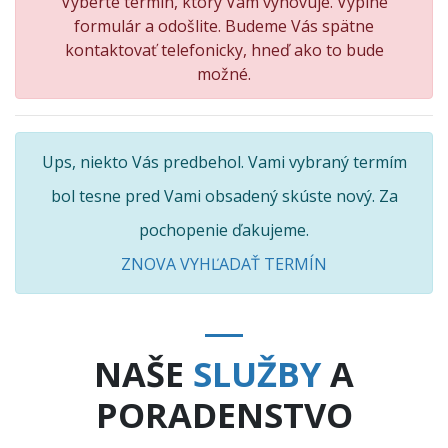
Vyberte termín, ktorý Vám vyhovuje. Vyplne
formulár a odošlite. Budeme Vás spätne
kontaktovať telefonicky, hneď ako to bude
možné.
Ups, niekto Vás predbehol. Vami vybraný termím
bol tesne pred Vami obsadený skúste nový. Za
pochopenie ďakujeme.
ZNOVA VYHĽADAŤ TERMÍN
NAŠE
SLUŽBY
A
PORADENSTVO