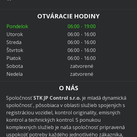
OTVÁRACIE HODINY
Pondelok
06:00 - 19:00
Utorok
06:00 - 16:00
Streda
06:00 - 16:00
Štvrtok
06:00 - 16:00
Piatok
06:00 - 16:00
Sobota
zatvorené
Nedela
zatvorené
O NÁS
Spoločnosť
STK JP Control s.r.o.
je mladá dynamická
spoločnosť , pôsobiaca v oblasti služieb spojených s
registráciou vozidiel, kontrol originality, emisných
kontrol a technických kontrol. S ponukou
komplexných služieb je naša spoločnosť pripravená
uspokojiť potreby každého jednotlivého zákazníka,