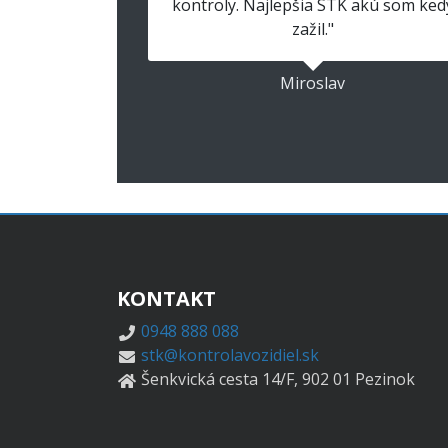
kontroly. Najlepšia STK akú som ked
zažil."
Miroslav
KONTAKT
0948 888 088
stk@kontrolavozidiel.sk
Šenkvická cesta 14/F, 902 01 Pezinok