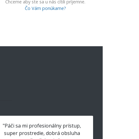
Chceme aby ste sa u nás cítili príjemne.
Čo Vám ponúkame?
"Páči sa mi profesionálny prístup,
super prostredie, dobrá obsluha