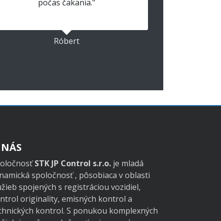
počas čakania."
Róbert
 NÁS
oločnosť
STK JP Control s.r.o.
je mladá
namická spoločnosť , pôsobiaca v oblasti
užieb spojených s registráciou vozidiel,
ntrol originality, emisných kontrol a
chnických kontrol. S ponukou komplexných