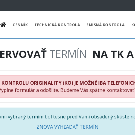
CENNÍK
TECHNICKÁ KONTROLA
EMISNÁ KONTROLA
K
ZERVOVAŤ
TERMÍN
NA TK A
 KONTROLU ORIGINALITY (KO) JE MOŽNÉ IBA TELEFONIC
Vyplne formulár a odošlite. Budeme Vás spätne kontaktovať
Vami vybraný termím bol tesne pred Vami obsadený skúste n
ZNOVA VYHĽADAŤ TERMÍN