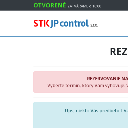
#
OTVORENÉ
ZATVÁRAME o 16:00
STK
JP control
s.r.o.
RE
REZERVOVANIE NA
Vyberte termín, ktorý Vám vyhovuje. 
Ups, niekto Vás predbehol. 