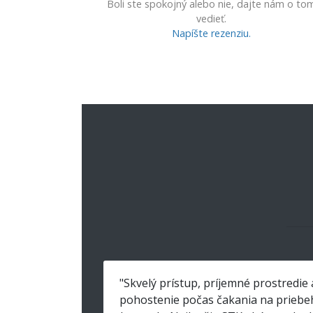
Boli ste spokojný alebo nie, dajte nám o to
vedieť.
Napíšte rezenziu.
"Skvelý prístup, príjemné prostredie 
pohostenie počas čakania na priebe