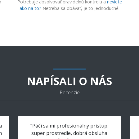
m
Potrebuje absolvovať pravidelnú kontrolu a
neviete
ako na to?
Netreba sa obávať, je to jednoduché.
NAPÍSALI O NÁS
Recenzie
a
"Páči sa mi profesionálny prístup,
h
super prostredie, dobrá obsluha