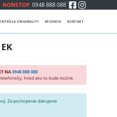
Facebook
Instagram
NONSTOP
0948 888 088
CENNÍK
ONTROLA ORIGINALITY
RECENZIE
KONTAKT
TECHNICKÁ KONTROLA
 EK
EMISNÁ KONTROLA
KONTROLA ORIGINALITY
KY NA
0948 888 088
RECENZIE
 telefonicky, hneď ako to bude možné.
KONTAKT
ový. Za pochopenie ďakujeme.