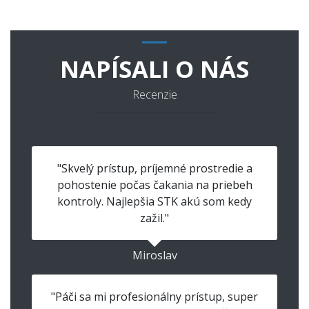
NAPÍSALI O NÁS
Recenzie
"Skvelý prístup, príjemné prostredie a
pohostenie počas čakania na priebeh
kontroly. Najlepšia STK akú som kedy
zažil."
Miroslav
"Páči sa mi profesionálny prístup, super