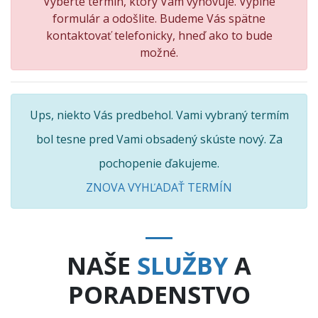
Vyberte termín, ktorý Vám vyhovuje. Vyplne
formulár a odošlite. Budeme Vás spätne
kontaktovať telefonicky, hneď ako to bude
možné.
Ups, niekto Vás predbehol. Vami vybraný termím
bol tesne pred Vami obsadený skúste nový. Za
pochopenie ďakujeme.
ZNOVA VYHĽADAŤ TERMÍN
NAŠE
SLUŽBY
A
PORADENSTVO