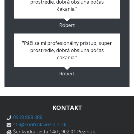
prostredie, dobrá obsluha počas
čakania."
Róbert
"Páči sa mi profesionálny prístup, super
prostredie, dobrá obsluha počas
čakania."
Róbert
KONTAKT
0948 888 088
stk@kontrolavozidiel.sk
Šenkvická cesta 14/F, 902 01 Pezinok