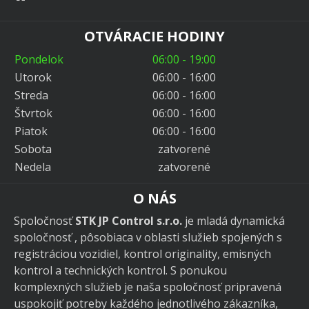
OTVÁRACIE HODINY
Pondelok
06:00 - 19:00
Utorok
06:00 - 16:00
Streda
06:00 - 16:00
Štvrtok
06:00 - 16:00
Piatok
06:00 - 16:00
Sobota
zatvorené
Nedela
zatvorené
O NÁS
Spoločnosť
STK JP Control s.r.o.
je mladá dynamická
spoločnosť , pôsobiaca v oblasti služieb spojených s
registráciou vozidiel, kontrol originality, emisných
kontrol a technických kontrol. S ponukou
komplexných služieb je naša spoločnosť pripravená
uspokojiť potreby každého jednotlivého zákazníka,