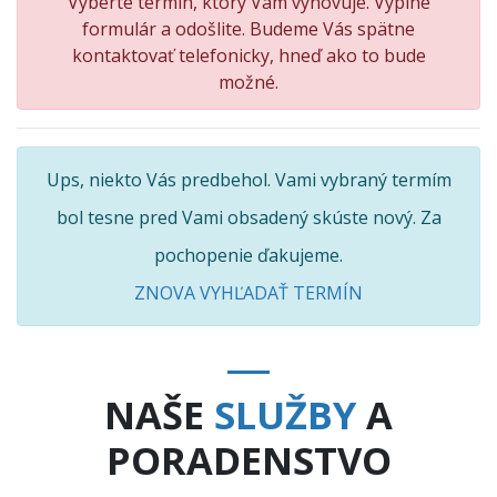
Vyberte termín, ktorý Vám vyhovuje. Vyplne
formulár a odošlite. Budeme Vás spätne
kontaktovať telefonicky, hneď ako to bude
možné.
Ups, niekto Vás predbehol. Vami vybraný termím
bol tesne pred Vami obsadený skúste nový. Za
pochopenie ďakujeme.
ZNOVA VYHĽADAŤ TERMÍN
NAŠE
SLUŽBY
A
PORADENSTVO