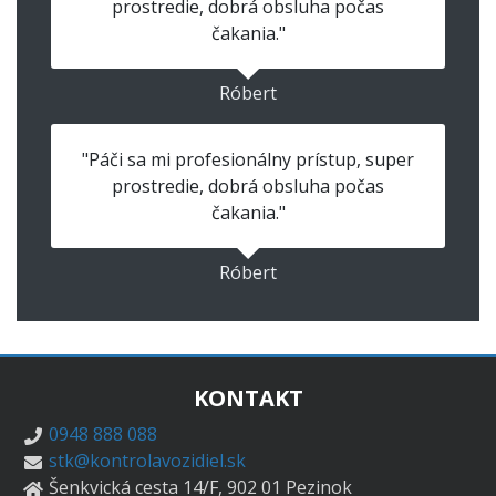
prostredie, dobrá obsluha počas
čakania."
Róbert
"Páči sa mi profesionálny prístup, super
prostredie, dobrá obsluha počas
čakania."
Róbert
KONTAKT
0948 888 088
stk@kontrolavozidiel.sk
Šenkvická cesta 14/F, 902 01 Pezinok