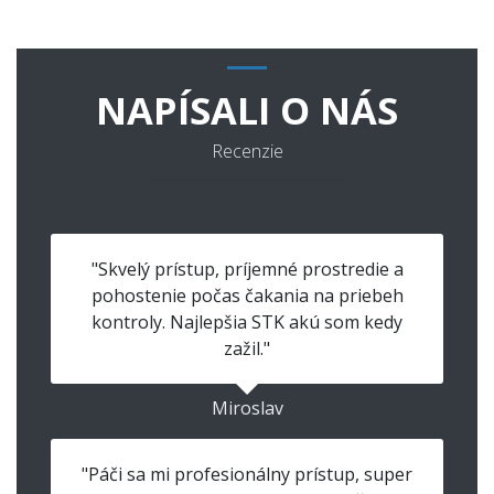
NAPÍSALI O NÁS
Recenzie
"Skvelý prístup, príjemné prostredie a
pohostenie počas čakania na priebeh
kontroly. Najlepšia STK akú som kedy
zažil."
Miroslav
"Páči sa mi profesionálny prístup, super