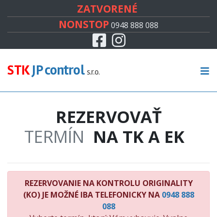
#
ZATVORENÉ
NONSTOP
0948 888 088
Facebook
Instagram
CENNÍK
TECHNICKÁ KONTROLA
STK
JP control
s.r.o.
EMISNÁ KONTROLA
REZERVOVAŤ
KONTROLA ORIGINALITY
TERMÍN
NA TK A EK
RECENZIE
KONTAKT
REZERVOVANIE NA KONTROLU ORIGINALITY
(KO) JE MOŽNÉ IBA TELEFONICKY NA
0948 888
088