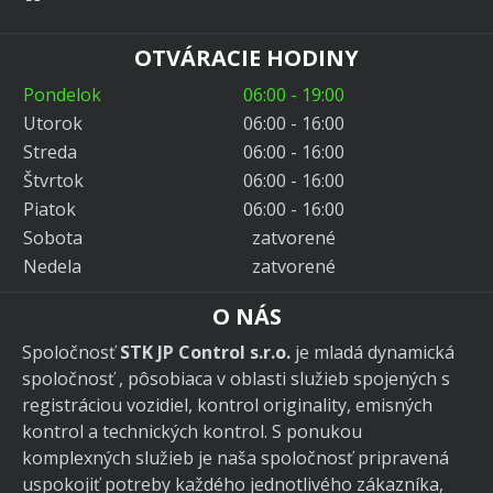
OTVÁRACIE HODINY
Pondelok
06:00 - 19:00
Utorok
06:00 - 16:00
Streda
06:00 - 16:00
Štvrtok
06:00 - 16:00
Piatok
06:00 - 16:00
Sobota
zatvorené
Nedela
zatvorené
O NÁS
Spoločnosť
STK JP Control s.r.o.
je mladá dynamická
spoločnosť , pôsobiaca v oblasti služieb spojených s
registráciou vozidiel, kontrol originality, emisných
kontrol a technických kontrol. S ponukou
komplexných služieb je naša spoločnosť pripravená
uspokojiť potreby každého jednotlivého zákazníka,