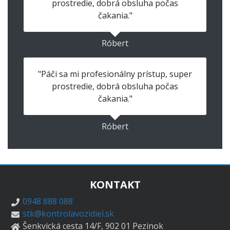
prostredie, dobrá obsluha počas
čakania."
Róbert
"Páči sa mi profesionálny prístup, super
prostredie, dobrá obsluha počas
čakania."
Róbert
KONTAKT
0948 888 088
stk@kontrolavozidiel.sk
Šenkvická cesta 14/F, 902 01 Pezinok