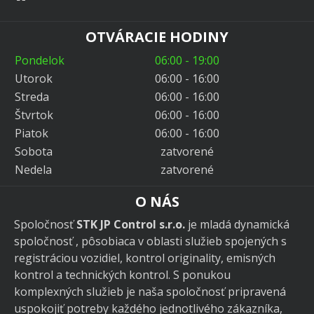
OTVÁRACIE HODINY
Pondelok
06:00 - 19:00
Utorok
06:00 - 16:00
Streda
06:00 - 16:00
Štvrtok
06:00 - 16:00
Piatok
06:00 - 16:00
Sobota
zatvorené
Nedela
zatvorené
O NÁS
Spoločnosť
STK JP Control s.r.o.
je mladá dynamická
spoločnosť , pôsobiaca v oblasti služieb spojených s
registráciou vozidiel, kontrol originality, emisných
kontrol a technických kontrol. S ponukou
komplexných služieb je naša spoločnosť pripravená
uspokojiť potreby každého jednotlivého zákazníka,