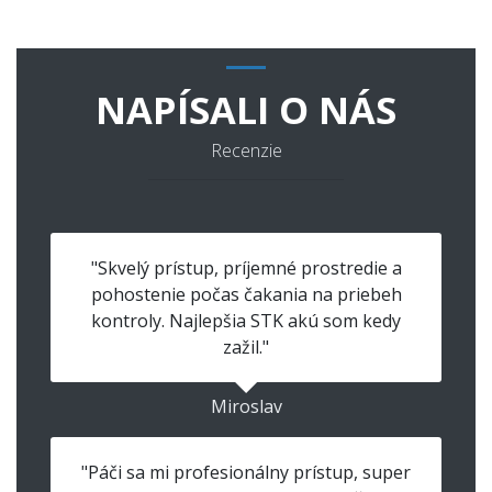
NAPÍSALI O NÁS
Recenzie
"Skvelý prístup, príjemné prostredie a
pohostenie počas čakania na priebeh
kontroly. Najlepšia STK akú som kedy
zažil."
Miroslav
"Páči sa mi profesionálny prístup, super