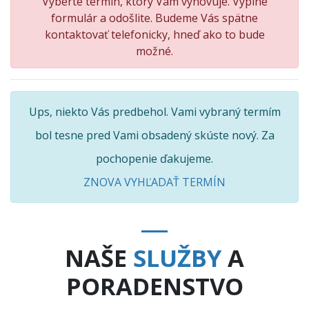
Vyberte termín, ktorý Vám vyhovuje. Vyplne
formulár a odošlite. Budeme Vás spätne
kontaktovať telefonicky, hneď ako to bude
možné.
Ups, niekto Vás predbehol. Vami vybraný termím
bol tesne pred Vami obsadený skúste nový. Za
pochopenie ďakujeme.
ZNOVA VYHĽADAŤ TERMÍN
NAŠE
SLUŽBY
A
PORADENSTVO