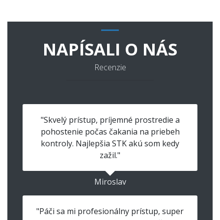
NAPÍSALI O NÁS
Recenzie
"Skvelý prístup, príjemné prostredie a
pohostenie počas čakania na priebeh
kontroly. Najlepšia STK akú som kedy
zažil."
Miroslav
"Páči sa mi profesionálny prístup, super