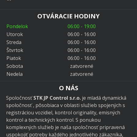
OTVÁRACIE HODINY
Pondelok
06:00 - 19:00
Utorok
06:00 - 16:00
Streda
06:00 - 16:00
Štvrtok
06:00 - 16:00
Piatok
06:00 - 16:00
Sobota
zatvorené
Nedela
zatvorené
O NÁS
Spoločnosť
STK JP Control s.r.o.
je mladá dynamická
spoločnosť , pôsobiaca v oblasti služieb spojených s
registráciou vozidiel, kontrol originality, emisných
kontrol a technických kontrol. S ponukou
komplexných služieb je naša spoločnosť pripravená
uspokojiť potreby každého jednotlivého zákazníka,