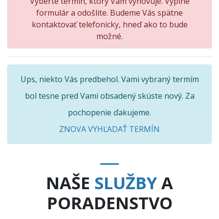
Vyberte termín, ktorý Vám vyhovuje. Vyplne
formulár a odošlite. Budeme Vás spätne
kontaktovať telefonicky, hneď ako to bude
možné.
Ups, niekto Vás predbehol. Vami vybraný termím
bol tesne pred Vami obsadený skúste nový. Za
pochopenie ďakujeme.
ZNOVA VYHĽADAŤ TERMÍN
NAŠE
SLUŽBY
A
PORADENSTVO