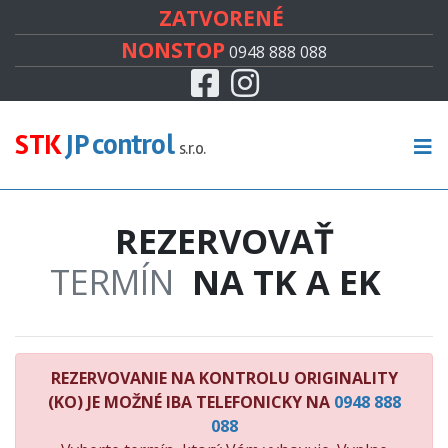
#
ZATVORENÉ
NONSTOP
0948 888 088
Facebook
Instagram
CENNÍK
TECHNICKÁ KONTROLA
STK
JP control
s.r.o.
EMISNÁ KONTROLA
REZERVOVAŤ
KONTROLA ORIGINALITY
TERMÍN
NA TK A EK
RECENZIE
KONTAKT
REZERVOVANIE NA KONTROLU ORIGINALITY
(KO) JE MOŽNÉ IBA TELEFONICKY NA
0948 888
088