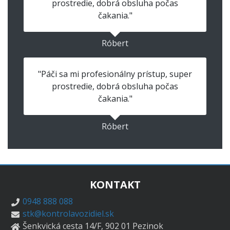
prostredie, dobrá obsluha počas
čakania."
Róbert
"Páči sa mi profesionálny prístup, super
prostredie, dobrá obsluha počas
čakania."
Róbert
KONTAKT
0948 888 088
stk@kontrolavozidiel.sk
Šenkvická cesta 14/F, 902 01 Pezinok