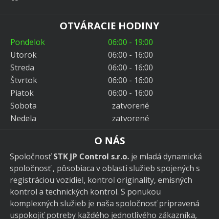
OTVÁRACIE HODINY
Pondelok
06:00 - 19:00
Utorok
06:00 - 16:00
Streda
06:00 - 16:00
Štvrtok
06:00 - 16:00
Piatok
06:00 - 16:00
Sobota
zatvorené
Nedela
zatvorené
O NÁS
Spoločnosť
STK JP Control s.r.o.
je mladá dynamická
spoločnosť , pôsobiaca v oblasti služieb spojených s
registráciou vozidiel, kontrol originality, emisných
kontrol a technických kontrol. S ponukou
komplexných služieb je naša spoločnosť pripravená
uspokojiť potreby každého jednotlivého zákazníka,