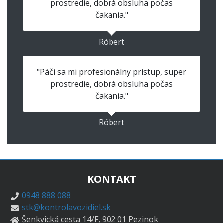
prostredie, dobrá obsluha počas
čakania."
Róbert
"Páči sa mi profesionálny prístup, super
prostredie, dobrá obsluha počas
čakania."
Róbert
KONTAKT
0948 888 088
stk@kontrolavozidiel.sk
Šenkvická cesta 14/F, 902 01 Pezinok