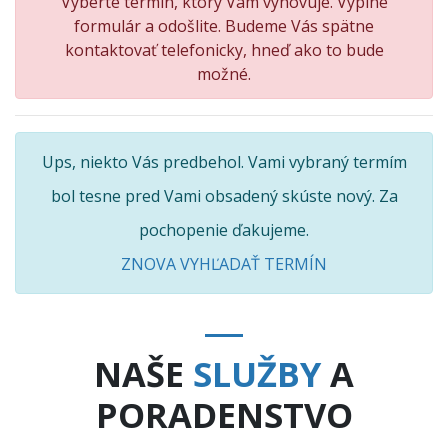
Vyberte termín, ktorý Vám vyhovuje. Vyplne
formulár a odošlite. Budeme Vás spätne
kontaktovať telefonicky, hneď ako to bude
možné.
Ups, niekto Vás predbehol. Vami vybraný termím
bol tesne pred Vami obsadený skúste nový. Za
pochopenie ďakujeme.
ZNOVA VYHĽADAŤ TERMÍN
NAŠE
SLUŽBY
A
PORADENSTVO