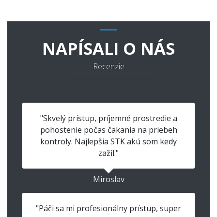
NAPÍSALI O NÁS
Recenzie
"Skvelý prístup, príjemné prostredie a
pohostenie počas čakania na priebeh
kontroly. Najlepšia STK akú som kedy
zažil."
Miroslav
"Páči sa mi profesionálny prístup, super