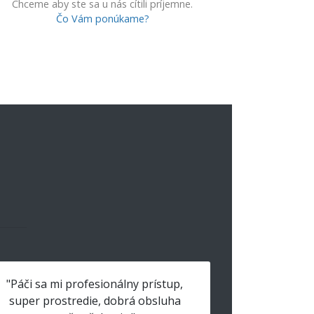
Chceme aby ste sa u nás cítili príjemne.
Čo Vám ponúkame?
"Páči sa mi profesionálny prístup,
super prostredie, dobrá obsluha