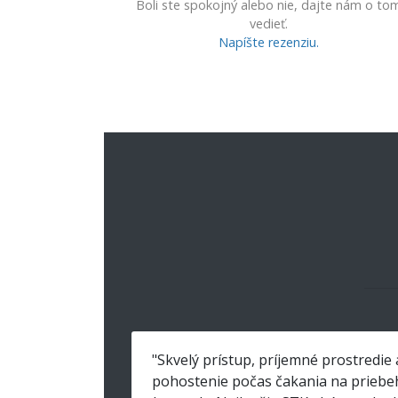
Boli ste spokojný alebo nie, dajte nám o to
vedieť.
Napíšte rezenziu.
"Skvelý prístup, príjemné prostredie 
pohostenie počas čakania na priebe