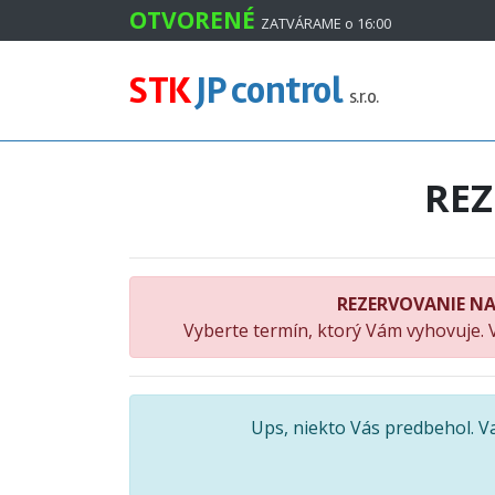
#
OTVORENÉ
ZATVÁRAME o 16:00
STK
JP control
s.r.o.
RE
REZERVOVANIE NA
Vyberte termín, ktorý Vám vyhovuje. 
Ups, niekto Vás predbehol. 