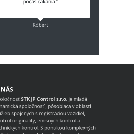
počas čakania."
Róbert
 NÁS
oločnosť
STK JP Control s.r.o.
je mladá
namická spoločnosť , pôsobiaca v oblasti
užieb spojených s registráciou vozidiel,
ntrol originality, emisných kontrol a
chnických kontrol. S ponukou komplexných