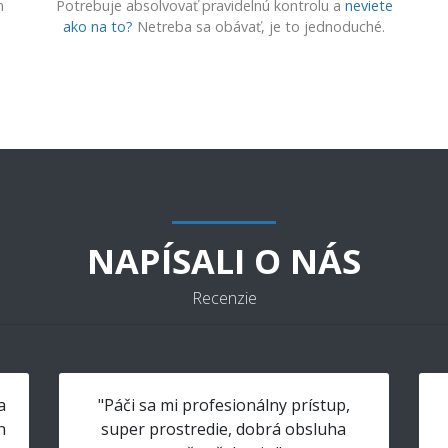
m
Potrebuje absolvovať pravidelnú kontrolu a
neviete
ako na to?
Netreba sa obávať, je to jednoduché.
NAPÍSALI O NÁS
Recenzie
a
"Páči sa mi profesionálny prístup,
h
super prostredie, dobrá obsluha