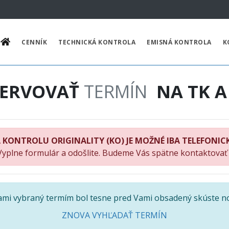
CENNÍK
TECHNICKÁ KONTROLA
EMISNÁ KONTROLA
K
ZERVOVAŤ
TERMÍN
NA TK A
 KONTROLU ORIGINALITY (KO) JE MOŽNÉ IBA TELEFONIC
Vyplne formulár a odošlite. Budeme Vás spätne kontaktovať
Vami vybraný termím bol tesne pred Vami obsadený skúste n
ZNOVA VYHĽADAŤ TERMÍN