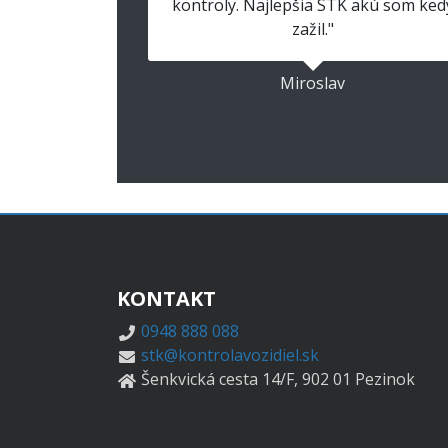
kontroly. Najlepšia STK akú som ked
zažil."
Miroslav
KONTAKT
0948 888 088
stk@kontrolavozidiel.sk
Šenkvická cesta 14/F, 902 01 Pezinok