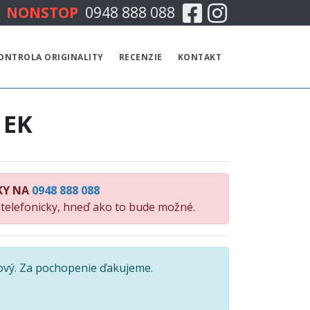
Facebook
Instagram
NONSTOP
0948 888 088
CENNÍK
ONTROLA ORIGINALITY
RECENZIE
KONTAKT
TECHNICKÁ KONTROLA
 EK
EMISNÁ KONTROLA
KONTROLA ORIGINALITY
KY NA
0948 888 088
RECENZIE
 telefonicky, hneď ako to bude možné.
KONTAKT
ový. Za pochopenie ďakujeme.