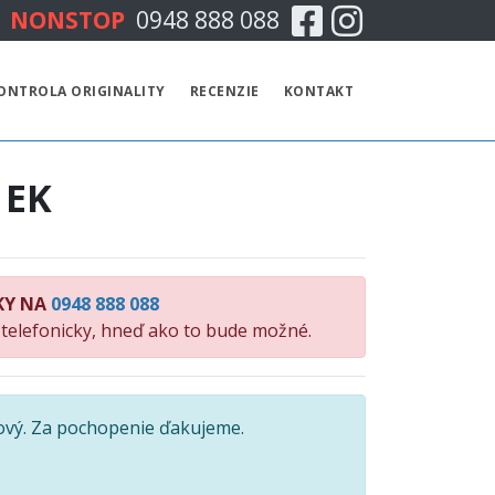
Facebook
Instagram
NONSTOP
0948 888 088
CENNÍK
ONTROLA ORIGINALITY
RECENZIE
KONTAKT
TECHNICKÁ KONTROLA
 EK
EMISNÁ KONTROLA
KONTROLA ORIGINALITY
KY NA
0948 888 088
RECENZIE
 telefonicky, hneď ako to bude možné.
KONTAKT
ový. Za pochopenie ďakujeme.