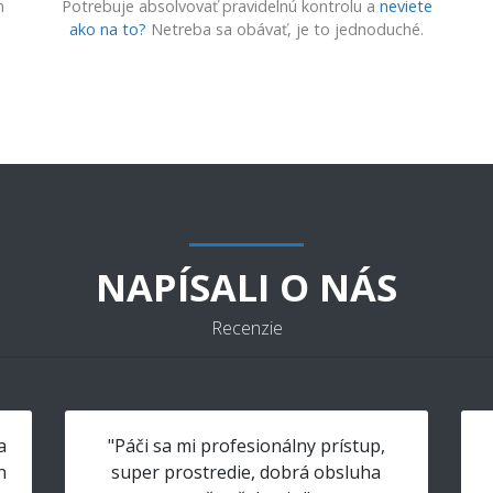
m
Potrebuje absolvovať pravidelnú kontrolu a
neviete
ako na to?
Netreba sa obávať, je to jednoduché.
NAPÍSALI O NÁS
Recenzie
a
"Páči sa mi profesionálny prístup,
h
super prostredie, dobrá obsluha