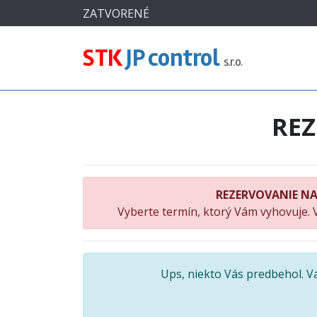
#
ZATVORENÉ
STK
JP control
s.r.o.
RE
REZERVOVANIE NA
Vyberte termín, ktorý Vám vyhovuje. 
Ups, niekto Vás predbehol. 