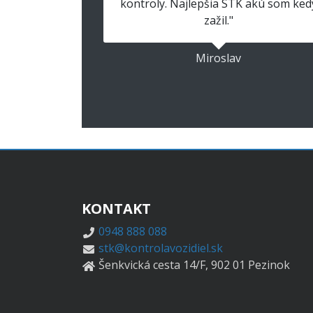
kontroly. Najlepšia STK akú som ked
zažil."
Miroslav
KONTAKT
0948 888 088
stk@kontrolavozidiel.sk
Šenkvická cesta 14/F, 902 01 Pezinok