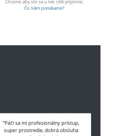
Chceme aby ste sa u nás cítili príjemne.
Čo Vám ponúkame?
"Páči sa mi profesionálny prístup,
super prostredie, dobrá obsluha