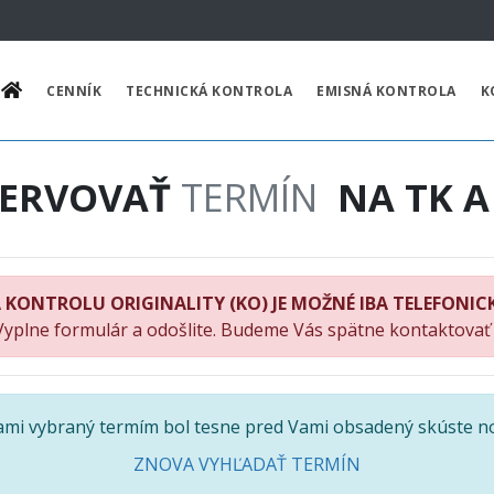
CENNÍK
TECHNICKÁ KONTROLA
EMISNÁ KONTROLA
K
ZERVOVAŤ
TERMÍN
NA TK A
 KONTROLU ORIGINALITY (KO) JE MOŽNÉ IBA TELEFONIC
Vyplne formulár a odošlite. Budeme Vás spätne kontaktovať
Vami vybraný termím bol tesne pred Vami obsadený skúste n
ZNOVA VYHĽADAŤ TERMÍN