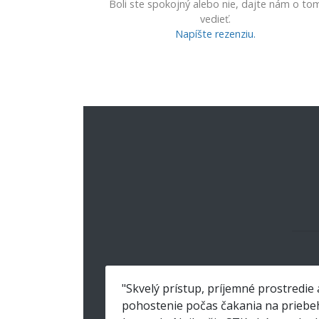
Boli ste spokojný alebo nie, dajte nám o to
vedieť.
Napíšte rezenziu.
"Skvelý prístup, príjemné prostredie 
pohostenie počas čakania na priebe