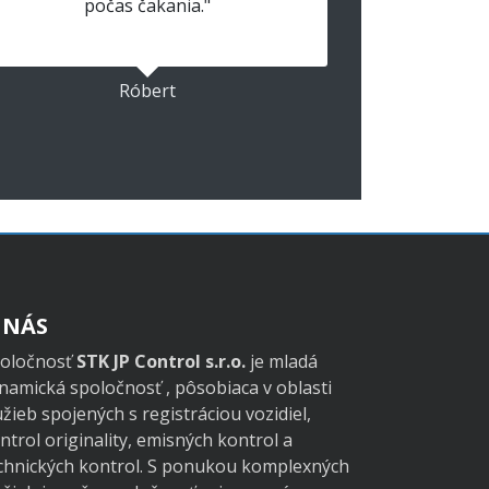
počas čakania."
Róbert
 NÁS
oločnosť
STK JP Control s.r.o.
je mladá
namická spoločnosť , pôsobiaca v oblasti
užieb spojených s registráciou vozidiel,
ntrol originality, emisných kontrol a
chnických kontrol. S ponukou komplexných