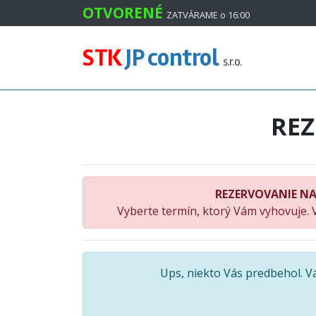
#
OTVORENÉ
ZATVÁRAME o 16:00
STK
JP control
s.r.o.
RE
REZERVOVANIE NA
Vyberte termín, ktorý Vám vyhovuje. 
Ups, niekto Vás predbehol. 