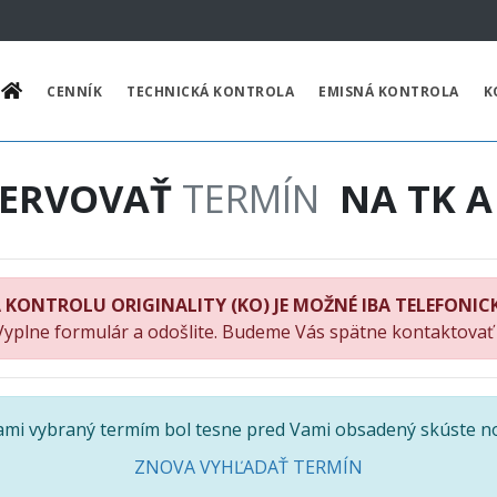
CENNÍK
TECHNICKÁ KONTROLA
EMISNÁ KONTROLA
K
ZERVOVAŤ
TERMÍN
NA TK A
 KONTROLU ORIGINALITY (KO) JE MOŽNÉ IBA TELEFONIC
Vyplne formulár a odošlite. Budeme Vás spätne kontaktovať
Vami vybraný termím bol tesne pred Vami obsadený skúste n
ZNOVA VYHĽADAŤ TERMÍN