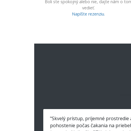
Boli ste spokojný alebo nie, dajte nám o to
vedieť.
Napíšte rezenziu.
"Skvelý prístup, príjemné prostredie 
pohostenie počas čakania na priebe