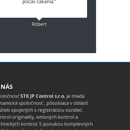
počas čakania."
Róbert
 NÁS
oločnosť
STK JP Control s.r.o.
je mladá
namická spoločnosť , pôsobiaca v oblasti
užieb spojených s registráciou vozidiel,
ntrol originality, emisných kontrol a
chnických kontrol. S ponukou komplexných