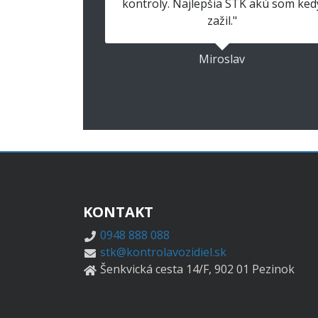
kontroly. Najlepšia STK akú som ked
zažil."
Miroslav
KONTAKT
0948 888 088
stk@kontrolavozidiel.sk
Šenkvická cesta 14/F, 902 01 Pezinok