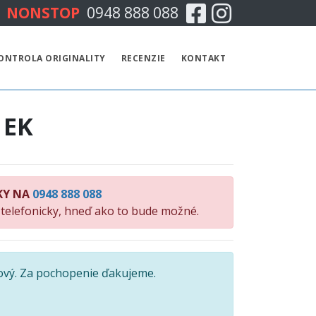
Facebook
Instagram
NONSTOP
0948 888 088
CENNÍK
ONTROLA ORIGINALITY
RECENZIE
KONTAKT
TECHNICKÁ KONTROLA
 EK
EMISNÁ KONTROLA
KONTROLA ORIGINALITY
KY NA
0948 888 088
RECENZIE
 telefonicky, hneď ako to bude možné.
KONTAKT
ový. Za pochopenie ďakujeme.