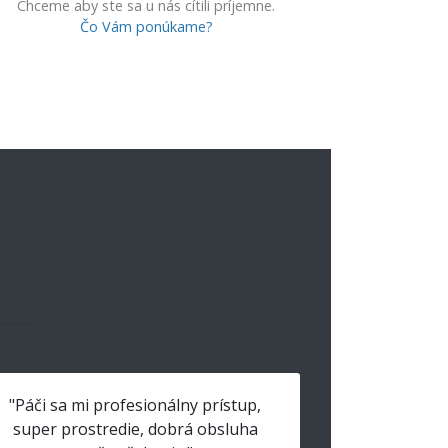
Chceme aby ste sa u nás cítili príjemne.
Čo Vám ponúkame?
"Páči sa mi profesionálny prístup,
super prostredie, dobrá obsluha