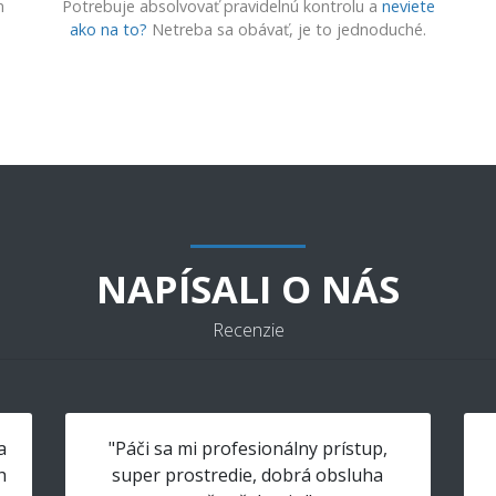
m
Potrebuje absolvovať pravidelnú kontrolu a
neviete
ako na to?
Netreba sa obávať, je to jednoduché.
NAPÍSALI O NÁS
Recenzie
a
"Páči sa mi profesionálny prístup,
h
super prostredie, dobrá obsluha