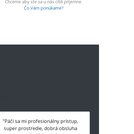
Chceme aby ste sa u nás cítili príjemne.
Čo Vám ponúkame?
"Páči sa mi profesionálny prístup,
super prostredie, dobrá obsluha