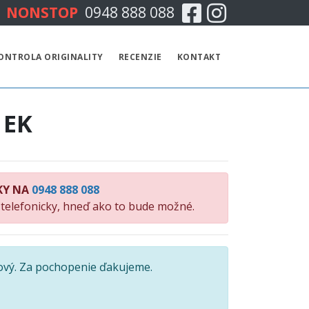
Facebook
Instagram
NONSTOP
0948 888 088
CENNÍK
ONTROLA ORIGINALITY
RECENZIE
KONTAKT
TECHNICKÁ KONTROLA
 EK
EMISNÁ KONTROLA
KONTROLA ORIGINALITY
KY NA
0948 888 088
RECENZIE
 telefonicky, hneď ako to bude možné.
KONTAKT
ový. Za pochopenie ďakujeme.