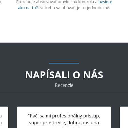
m
Potrebuje absolvovať pravidelnú kontrolu a
neviete
ako na to?
Netreba sa obávať, je to jednoduché.
NAPÍSALI O NÁS
Recenzie
a
"Páči sa mi profesionálny prístup,
h
super prostredie, dobrá obsluha