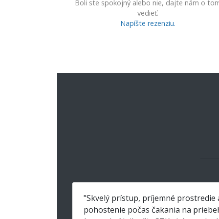
Boli ste spokojný alebo nie, dajte nám o to
vedieť.
Napíšte rezenziu.
"Skvelý prístup, príjemné prostredie 
pohostenie počas čakania na priebe