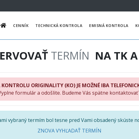
CENNÍK
TECHNICKÁ KONTROLA
EMISNÁ KONTROLA
K
ZERVOVAŤ
TERMÍN
NA TK A
 KONTROLU ORIGINALITY (KO) JE MOŽNÉ IBA TELEFONIC
Vyplne formulár a odošlite. Budeme Vás spätne kontaktovať
Vami vybraný termím bol tesne pred Vami obsadený skúste n
ZNOVA VYHĽADAŤ TERMÍN