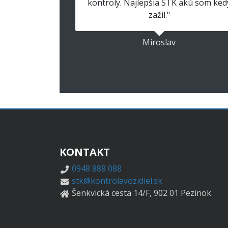
kontroly. Najlepšia STK akú som ked
zažil."
Miroslav
KONTAKT
0948 888 088
stk@kontrolavozidiel.sk
Šenkvická cesta 14/F, 902 01 Pezinok