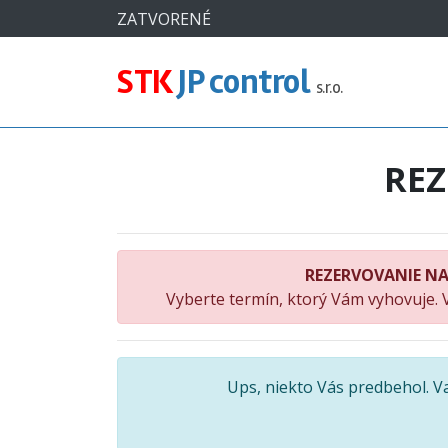
#
ZATVORENÉ
STK
JP control
s.r.o.
RE
REZERVOVANIE NA
Vyberte termín, ktorý Vám vyhovuje. 
Ups, niekto Vás predbehol. 