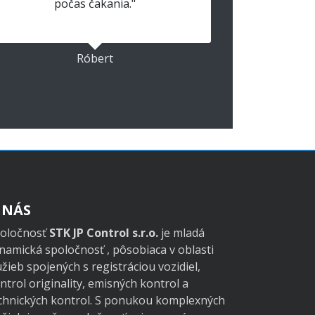
počas čakania."
Róbert
 NÁS
oločnosť
STK JP Control s.r.o.
je mladá
namická spoločnosť , pôsobiaca v oblasti
užieb spojených s registráciou vozidiel,
ntrol originality, emisných kontrol a
chnických kontrol. S ponukou komplexných