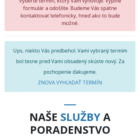
Vyberte termín, ktorý Vám vyhovuje. Vyplne
formulár a odošlite. Budeme Vás spätne
kontaktovať telefonicky, hneď ako to bude
možné.
Ups, niekto Vás predbehol. Vami vybraný termím
bol tesne pred Vami obsadený skúste nový. Za
pochopenie ďakujeme.
ZNOVA VYHĽADAŤ TERMÍN
NAŠE
SLUŽBY
A
PORADENSTVO