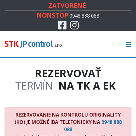
#
ZATVORENÉ
NONSTOP
0948 888 088
Facebook
Instagram
CENNÍK
TECHNICKÁ KONTROLA
STK
JP control
s.r.o.
EMISNÁ KONTROLA
REZERVOVAŤ
KONTROLA ORIGINALITY
TERMÍN
NA TK A EK
RECENZIE
KONTAKT
REZERVOVANIE NA KONTROLU ORIGINALITY
(KO) JE MOŽNÉ IBA TELEFONICKY NA
0948 888
088