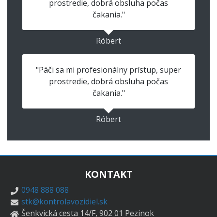
prostredie, dobrá obsluha počas
čakania."
Róbert
"Páči sa mi profesionálny prístup, super
prostredie, dobrá obsluha počas
čakania."
Róbert
KONTAKT
0948 888 088
stk@kontrolavozidiel.sk
Šenkvická cesta 14/F, 902 01 Pezinok