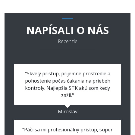
NAPÍSALI O NÁS
Recenzie
"Skvelý prístup, príjemné prostredie a
pohostenie počas čakania na priebeh
kontroly. Najlepšia STK akú som kedy
zažil."
Miroslav
"Páči sa mi profesionálny prístup, super