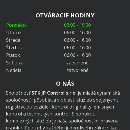
OTVÁRACIE HODINY
Pondelok
06:00 - 19:00
Utorok
06:00 - 16:00
Streda
06:00 - 16:00
Štvrtok
06:00 - 16:00
Piatok
06:00 - 16:00
Sobota
zatvorené
Nedela
zatvorené
O NÁS
Spoločnosť
STK JP Control s.r.o.
je mladá dynamická
spoločnosť , pôsobiaca v oblasti služieb spojených s
registráciou vozidiel, kontrol originality, emisných
kontrol a technických kontrol. S ponukou
komplexných služieb je naša spoločnosť pripravená
uspokojiť potreby každého jednotlivého zákazníka,