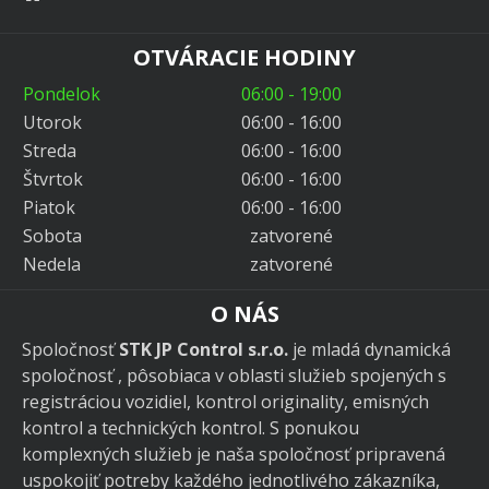
OTVÁRACIE HODINY
Pondelok
06:00 - 19:00
Utorok
06:00 - 16:00
Streda
06:00 - 16:00
Štvrtok
06:00 - 16:00
Piatok
06:00 - 16:00
Sobota
zatvorené
Nedela
zatvorené
O NÁS
Spoločnosť
STK JP Control s.r.o.
je mladá dynamická
spoločnosť , pôsobiaca v oblasti služieb spojených s
registráciou vozidiel, kontrol originality, emisných
kontrol a technických kontrol. S ponukou
komplexných služieb je naša spoločnosť pripravená
uspokojiť potreby každého jednotlivého zákazníka,