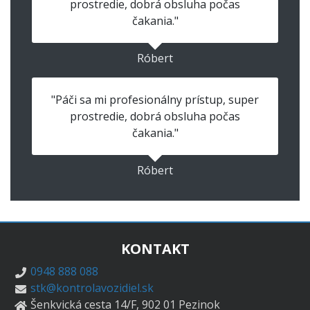
prostredie, dobrá obsluha počas
čakania."
Róbert
"Páči sa mi profesionálny prístup, super
prostredie, dobrá obsluha počas
čakania."
Róbert
KONTAKT
0948 888 088
stk@kontrolavozidiel.sk
Šenkvická cesta 14/F, 902 01 Pezinok