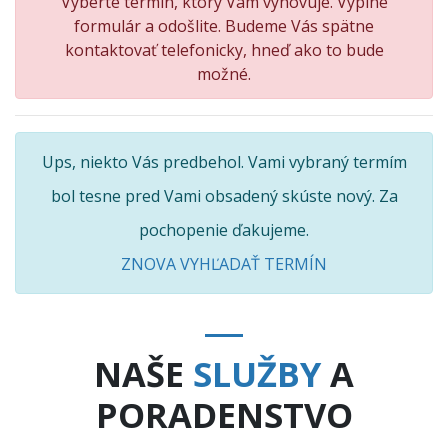
Vyberte termín, ktorý Vám vyhovuje. Vyplne
formulár a odošlite. Budeme Vás spätne
kontaktovať telefonicky, hneď ako to bude
možné.
Ups, niekto Vás predbehol. Vami vybraný termím
bol tesne pred Vami obsadený skúste nový. Za
pochopenie ďakujeme.
ZNOVA VYHĽADAŤ TERMÍN
NAŠE
SLUŽBY
A
PORADENSTVO