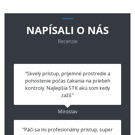
NAPÍSALI O NÁS
Recenzie
"Skvelý prístup, príjemné prostredie a
pohostenie počas čakania na priebeh
kontroly. Najlepšia STK akú som kedy
zažil."
Miroslav
"Páči sa mi profesionálny prístup, super