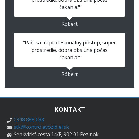
čakania."
Róbert
"Páči sa mi profesionálny prístup, super
prostredie, dobrá obsluha počas
čakania."
Róbert
KONTAKT
0948 888 088
stk@kontrolavozidiel.sk
Šenkvická cesta 14/F, 902 01 Pezinok