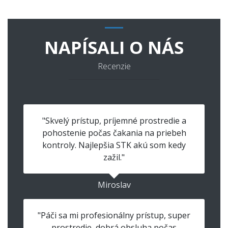
NAPÍSALI O NÁS
Recenzie
"Skvelý prístup, príjemné prostredie a
pohostenie počas čakania na priebeh
kontroly. Najlepšia STK akú som kedy
zažil."
Miroslav
"Páči sa mi profesionálny prístup, super
prostredie, dobrá obsluha počas