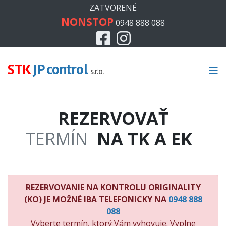
#
ZATVORENÉ
NONSTOP
0948 888 088
Facebook
Instagram
CENNÍK
TECHNICKÁ KONTROLA
STK
JP control
s.r.o.
EMISNÁ KONTROLA
REZERVOVAŤ
KONTROLA ORIGINALITY
TERMÍN
NA TK A EK
RECENZIE
KONTAKT
REZERVOVANIE NA KONTROLU ORIGINALITY
(KO) JE MOŽNÉ IBA TELEFONICKY NA
0948 888
088
Vyberte termín, ktorý Vám vyhovuje. Vyplne