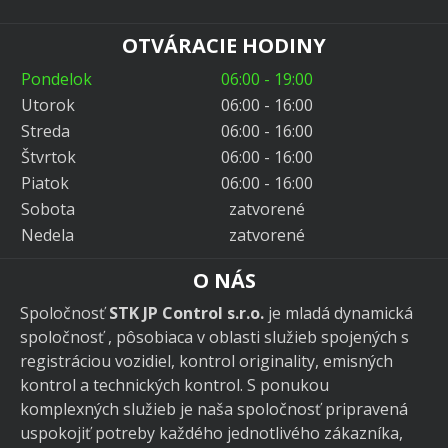
OTVÁRACIE HODINY
Pondelok
06:00 - 19:00
Utorok
06:00 - 16:00
Streda
06:00 - 16:00
Štvrtok
06:00 - 16:00
Piatok
06:00 - 16:00
Sobota
zatvorené
Nedela
zatvorené
O NÁS
Spoločnosť
STK JP Control s.r.o.
je mladá dynamická
spoločnosť , pôsobiaca v oblasti služieb spojených s
registráciou vozidiel, kontrol originality, emisných
kontrol a technických kontrol. S ponukou
komplexných služieb je naša spoločnosť pripravená
uspokojiť potreby každého jednotlivého zákazníka,