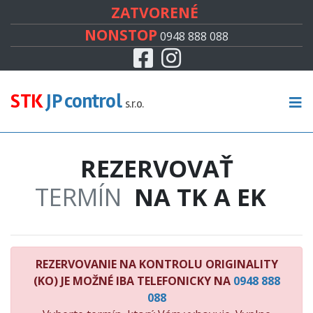
#
ZATVORENÉ
NONSTOP
0948 888 088
Facebook
Instagram
CENNÍK
TECHNICKÁ KONTROLA
STK
JP control
s.r.o.
EMISNÁ KONTROLA
REZERVOVAŤ
KONTROLA ORIGINALITY
TERMÍN
NA TK A EK
RECENZIE
KONTAKT
REZERVOVANIE NA KONTROLU ORIGINALITY
(KO) JE MOŽNÉ IBA TELEFONICKY NA
0948 888
088