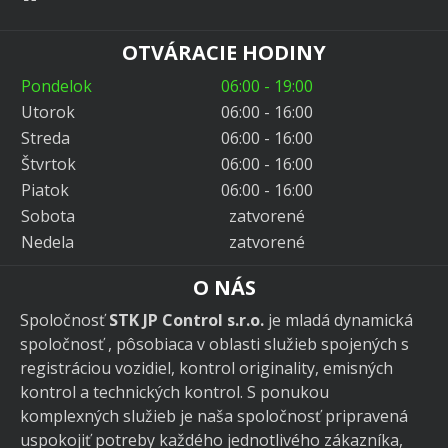
OTVÁRACIE HODINY
Pondelok
06:00 - 19:00
Utorok
06:00 - 16:00
Streda
06:00 - 16:00
Štvrtok
06:00 - 16:00
Piatok
06:00 - 16:00
Sobota
zatvorené
Nedela
zatvorené
O NÁS
Spoločnosť
STK JP Control s.r.o.
je mladá dynamická
spoločnosť , pôsobiaca v oblasti služieb spojených s
registráciou vozidiel, kontrol originality, emisných
kontrol a technických kontrol. S ponukou
komplexných služieb je naša spoločnosť pripravená
uspokojiť potreby každého jednotlivého zákazníka,