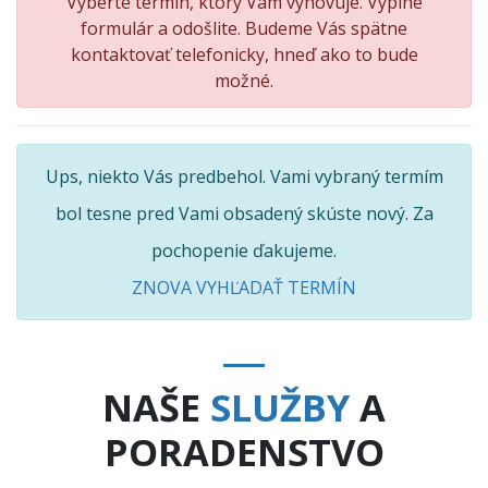
Vyberte termín, ktorý Vám vyhovuje. Vyplne
formulár a odošlite. Budeme Vás spätne
kontaktovať telefonicky, hneď ako to bude
možné.
Ups, niekto Vás predbehol. Vami vybraný termím
bol tesne pred Vami obsadený skúste nový. Za
pochopenie ďakujeme.
ZNOVA VYHĽADAŤ TERMÍN
NAŠE
SLUŽBY
A
PORADENSTVO