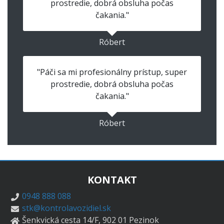
prostredie, dobrá obsluha počas
čakania."
Róbert
"Páči sa mi profesionálny prístup, super
prostredie, dobrá obsluha počas
čakania."
Róbert
KONTAKT
0948 888 088
stk@kontrolavozidiel.sk
Šenkvická cesta 14/F, 902 01 Pezinok