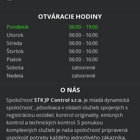
OTVÁRACIE HODINY
Pondelok
06:00 - 19:00
Utorok
06:00 - 16:00
Streda
06:00 - 16:00
Štvrtok
06:00 - 16:00
Piatok
06:00 - 16:00
Sobota
zatvorené
Nedela
zatvorené
O NÁS
Spoločnosť
STK JP Control s.r.o.
je mladá dynamická
spoločnosť , pôsobiaca v oblasti služieb spojených s
registráciou vozidiel, kontrol originality, emisných
kontrol a technických kontrol. S ponukou
komplexných služieb je naša spoločnosť pripravená
uspokojiť potreby každého jednotlivého zákazníka,