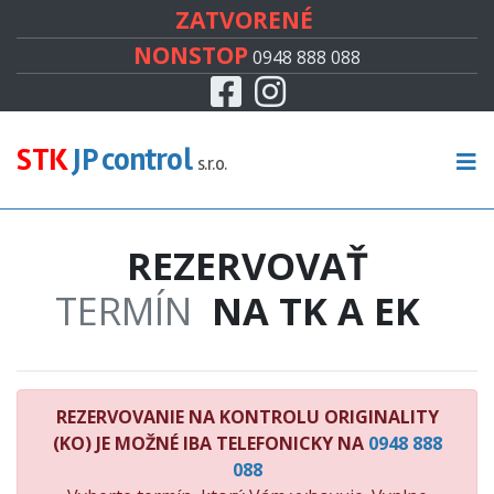
#
ZATVORENÉ
NONSTOP
0948 888 088
Facebook
Instagram
CENNÍK
TECHNICKÁ KONTROLA
STK
JP control
s.r.o.
EMISNÁ KONTROLA
REZERVOVAŤ
KONTROLA ORIGINALITY
TERMÍN
NA TK A EK
RECENZIE
KONTAKT
REZERVOVANIE NA KONTROLU ORIGINALITY
(KO) JE MOŽNÉ IBA TELEFONICKY NA
0948 888
088