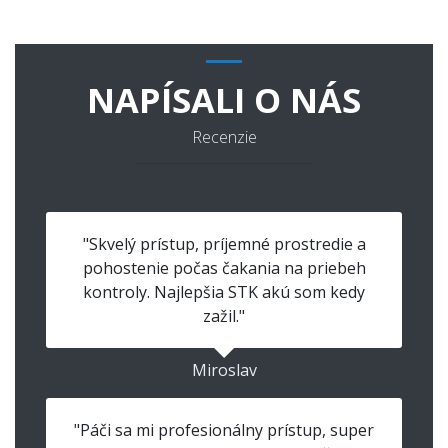
NAPÍSALI O NÁS
Recenzie
"Skvelý prístup, príjemné prostredie a
pohostenie počas čakania na priebeh
kontroly. Najlepšia STK akú som kedy
zažil."
Miroslav
"Páči sa mi profesionálny prístup, super