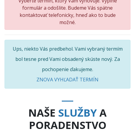
Vyberte termín, ktorý Vám vyhovuje. Vyplne
formulár a odošlite. Budeme Vás spätne
kontaktovať telefonicky, hneď ako to bude
možné.
Ups, niekto Vás predbehol. Vami vybraný termím
bol tesne pred Vami obsadený skúste nový. Za
pochopenie ďakujeme.
ZNOVA VYHĽADAŤ TERMÍN
NAŠE
SLUŽBY
A
PORADENSTVO