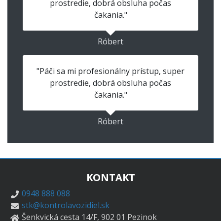
prostredie, dobrá obsluha počas
čakania."
Róbert
"Páči sa mi profesionálny prístup, super
prostredie, dobrá obsluha počas
čakania."
Róbert
KONTAKT
0948 888 088
stk@kontrolavozidiel.sk
Šenkvická cesta 14/F, 902 01 Pezinok