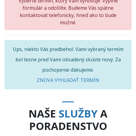
Vyberte termín, ktorý Vám vyhovuje. Vyplne
formulár a odošlite. Budeme Vás spätne
kontaktovať telefonicky, hneď ako to bude
možné.
Ups, niekto Vás predbehol. Vami vybraný termím
bol tesne pred Vami obsadený skúste nový. Za
pochopenie ďakujeme.
ZNOVA VYHĽADAŤ TERMÍN
NAŠE
SLUŽBY
A
PORADENSTVO