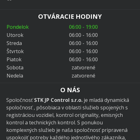
OTVÁRACIE HODINY
Pondelok
06:00 - 19:00
Utorok
06:00 - 16:00
Streda
06:00 - 16:00
Štvrtok
06:00 - 16:00
Piatok
06:00 - 16:00
Sobota
zatvorené
Nedela
zatvorené
O NÁS
Spoločnosť
STK JP Control s.r.o.
je mladá dynamická
spoločnosť , pôsobiaca v oblasti služieb spojených s
registráciou vozidiel, kontrol originality, emisných
kontrol a technických kontrol. S ponukou
komplexných služieb je naša spoločnosť pripravená
uspokojiť potreby každého jednotlivého zákazníka,