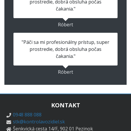
prostredie, dobrá obsluha počas
čakania."
Róbert
"Páči sa mi profesionálny prístup, super
prostredie, dobrá obsluha počas
čakania."
Róbert
KONTAKT
0948 888 088
stk@kontrolavozidiel.sk
Šenkvická cesta 14/F, 902 01 Pezinok