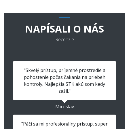
NAPÍSALI O NÁS
Recenzie
"Skvelý prístup, príjemné prostredie a
pohostenie počas čakania na priebeh
kontroly. Najlepšia STK akú som kedy
zažil."
Miroslav
"Páči sa mi profesionálny prístup, super