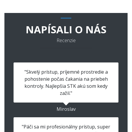
NAPÍSALI O NÁS
Recenzie
"Skvelý prístup, príjemné prostredie a
pohostenie počas čakania na priebeh
kontroly. Najlepšia STK akú som kedy
zažil."
Miroslav
"Páči sa mi profesionálny prístup, super