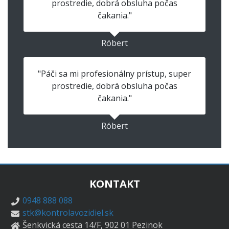
prostredie, dobrá obsluha počas
čakania."
Róbert
"Páči sa mi profesionálny prístup, super
prostredie, dobrá obsluha počas
čakania."
Róbert
KONTAKT
0948 888 088
stk@kontrolavozidiel.sk
Šenkvická cesta 14/F, 902 01 Pezinok