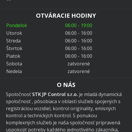
OTVÁRACIE HODINY
Pondelok
06:00 - 19:00
Utorok
06:00 - 16:00
Streda
06:00 - 16:00
Štvrtok
06:00 - 16:00
Piatok
06:00 - 16:00
Sobota
zatvorené
Nedela
zatvorené
O NÁS
Spoločnosť
STK JP Control s.r.o.
je mladá dynamická
spoločnosť , pôsobiaca v oblasti služieb spojených s
registráciou vozidiel, kontrol originality, emisných
kontrol a technických kontrol. S ponukou
komplexných služieb je naša spoločnosť pripravená
uspokojiť potreby každého jednotlivého zákazníka,