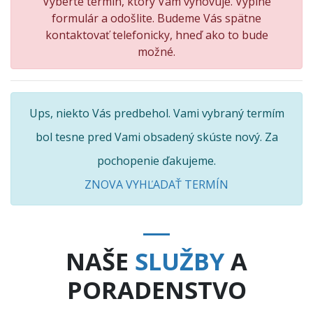
Vyberte termín, ktorý Vám vyhovuje. Vyplne
formulár a odošlite. Budeme Vás spätne
kontaktovať telefonicky, hneď ako to bude
možné.
Ups, niekto Vás predbehol. Vami vybraný termím
bol tesne pred Vami obsadený skúste nový. Za
pochopenie ďakujeme.
ZNOVA VYHĽADAŤ TERMÍN
NAŠE
SLUŽBY
A
PORADENSTVO