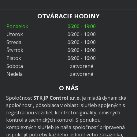
OTVÁRACIE HODINY
Pondelok
06:00 - 19:00
Utorok
06:00 - 16:00
Streda
06:00 - 16:00
Štvrtok
06:00 - 16:00
Piatok
06:00 - 16:00
Sobota
zatvorené
Nedela
zatvorené
O NÁS
Spoločnosť
STK JP Control s.r.o.
je mladá dynamická
spoločnosť , pôsobiaca v oblasti služieb spojených s
registráciou vozidiel, kontrol originality, emisných
kontrol a technických kontrol. S ponukou
komplexných služieb je naša spoločnosť pripravená
uspokojiť potreby každého jednotlivého zákazníka,