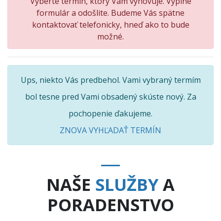
Vyberte termín, ktorý Vám vyhovuje. Vyplne
formulár a odošlite. Budeme Vás spätne
kontaktovať telefonicky, hneď ako to bude
možné.
Ups, niekto Vás predbehol. Vami vybraný termím
bol tesne pred Vami obsadený skúste nový. Za
pochopenie ďakujeme.
ZNOVA VYHĽADAŤ TERMÍN
NAŠE
SLUŽBY
A
PORADENSTVO