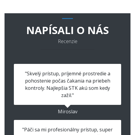
NAPÍSALI O NÁS
Recenzie
"Skvelý prístup, príjemné prostredie a
pohostenie počas čakania na priebeh
kontroly. Najlepšia STK akú som kedy
zažil."
Miroslav
"Páči sa mi profesionálny prístup, super