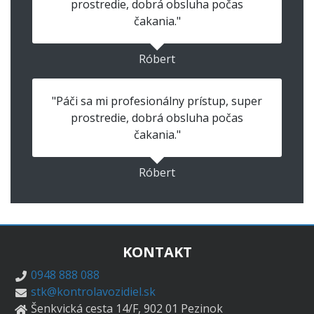
prostredie, dobrá obsluha počas
čakania."
Róbert
"Páči sa mi profesionálny prístup, super
prostredie, dobrá obsluha počas
čakania."
Róbert
KONTAKT
0948 888 088
stk@kontrolavozidiel.sk
Šenkvická cesta 14/F, 902 01 Pezinok