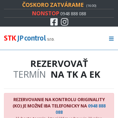
#
ČOSKORO ZATVÁRAME
(16:00)
NONSTOP
0948 888 088
Facebook
Instagram
CENNÍK
TECHNICKÁ KONTROLA
STK
JP control
s.r.o.
EMISNÁ KONTROLA
REZERVOVAŤ
KONTROLA ORIGINALITY
TERMÍN
NA TK A EK
RECENZIE
KONTAKT
REZERVOVANIE NA KONTROLU ORIGINALITY
(KO) JE MOŽNÉ IBA TELEFONICKY NA
0948 888
088