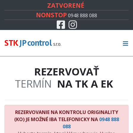
#
ZATVORENÉ
NONSTOP
0948 888 088
Facebook
Instagram
CENNÍK
TECHNICKÁ KONTROLA
STK
JP control
s.r.o.
EMISNÁ KONTROLA
REZERVOVAŤ
KONTROLA ORIGINALITY
TERMÍN
NA TK A EK
RECENZIE
KONTAKT
REZERVOVANIE NA KONTROLU ORIGINALITY
(KO) JE MOŽNÉ IBA TELEFONICKY NA
0948 888
088