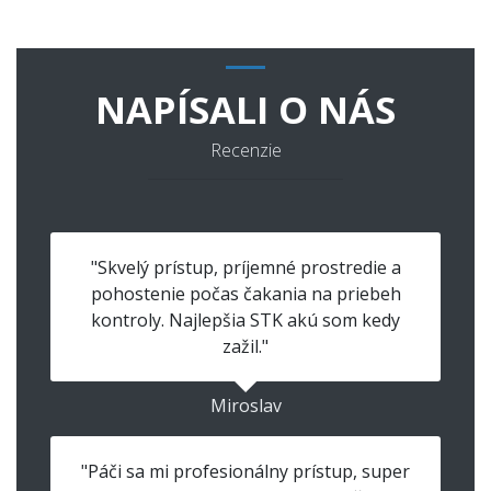
NAPÍSALI O NÁS
Recenzie
"Skvelý prístup, príjemné prostredie a
pohostenie počas čakania na priebeh
kontroly. Najlepšia STK akú som kedy
zažil."
Miroslav
"Páči sa mi profesionálny prístup, super