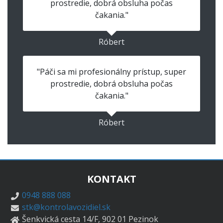
prostredie, dobrá obsluha počas
čakania."
Róbert
"Páči sa mi profesionálny prístup, super
prostredie, dobrá obsluha počas
čakania."
Róbert
KONTAKT
0948 888 088
stk@kontrolavozidiel.sk
Šenkvická cesta 14/F, 902 01 Pezinok