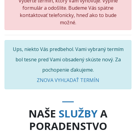
Vyberte termín, ktorý Vám vyhovuje. Vyplne
formulár a odošlite. Budeme Vás spätne
kontaktovať telefonicky, hneď ako to bude
možné.
Ups, niekto Vás predbehol. Vami vybraný termím
bol tesne pred Vami obsadený skúste nový. Za
pochopenie ďakujeme.
ZNOVA VYHĽADAŤ TERMÍN
NAŠE
SLUŽBY
A
PORADENSTVO