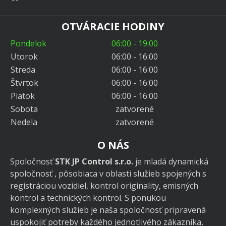
OTVÁRACIE HODINY
Pondelok
06:00 - 19:00
Utorok
06:00 - 16:00
Streda
06:00 - 16:00
Štvrtok
06:00 - 16:00
Piatok
06:00 - 16:00
Sobota
zatvorené
Nedela
zatvorené
O NÁS
Spoločnosť
STK JP Control s.r.o.
je mladá dynamická
spoločnosť , pôsobiaca v oblasti služieb spojených s
registráciou vozidiel, kontrol originality, emisných
kontrol a technických kontrol. S ponukou
komplexných služieb je naša spoločnosť pripravená
uspokojiť potreby každého jednotlivého zákazníka,