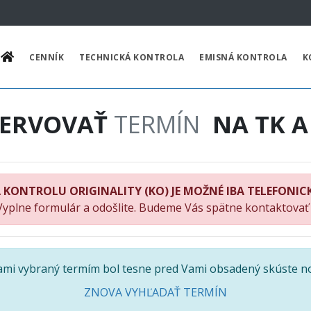
CENNÍK
TECHNICKÁ KONTROLA
EMISNÁ KONTROLA
K
ZERVOVAŤ
TERMÍN
NA TK A
 KONTROLU ORIGINALITY (KO) JE MOŽNÉ IBA TELEFONIC
Vyplne formulár a odošlite. Budeme Vás spätne kontaktovať
Vami vybraný termím bol tesne pred Vami obsadený skúste n
ZNOVA VYHĽADAŤ TERMÍN