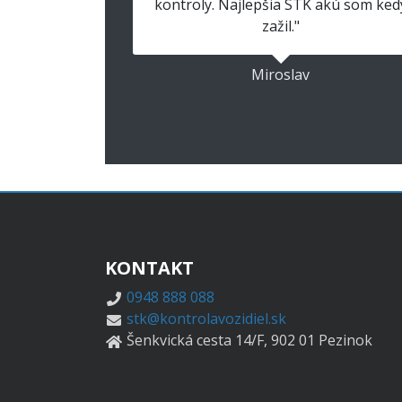
kontroly. Najlepšia STK akú som ked
zažil."
Miroslav
KONTAKT
0948 888 088
stk@kontrolavozidiel.sk
Šenkvická cesta 14/F, 902 01 Pezinok