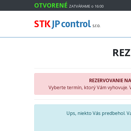
#
OTVORENÉ
ZATVÁRAME o 16:00
STK
JP control
s.r.o.
RE
REZERVOVANIE NA
Vyberte termín, ktorý Vám vyhovuje. 
Ups, niekto Vás predbehol. 