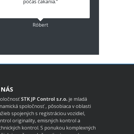
počas čakania."
Róbert
 NÁS
oločnosť
STK JP Control s.r.o.
je mladá
namická spoločnosť , pôsobiaca v oblasti
užieb spojených s registráciou vozidiel,
ntrol originality, emisných kontrol a
chnických kontrol. S ponukou komplexných