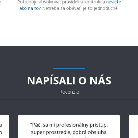
m
Potrebuje absolvovať pravidelnú kontrolu a
neviete
ako na to?
Netreba sa obávať, je to jednoduché.
NAPÍSALI O NÁS
Recenzie
a
"Páči sa mi profesionálny prístup,
h
super prostredie, dobrá obsluha