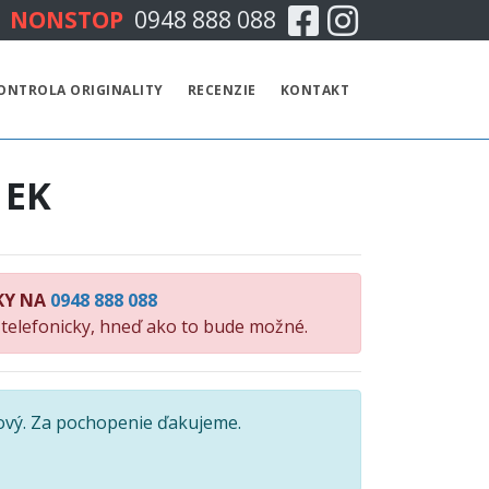
Facebook
Instagram
NONSTOP
0948 888 088
CENNÍK
ONTROLA ORIGINALITY
RECENZIE
KONTAKT
TECHNICKÁ KONTROLA
 EK
EMISNÁ KONTROLA
KONTROLA ORIGINALITY
KY NA
0948 888 088
RECENZIE
 telefonicky, hneď ako to bude možné.
KONTAKT
ový. Za pochopenie ďakujeme.