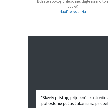
Boli ste spokojný alebo nie, dajte nám o to
vedieť.
Napíšte rezenziu.
"Skvelý prístup, príjemné prostredie 
pohostenie počas čakania na priebe