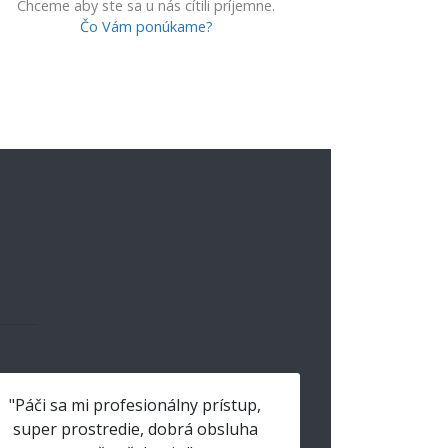
Chceme aby ste sa u nás cítili príjemne.
Čo Vám ponúkame?
"Páči sa mi profesionálny prístup,
super prostredie, dobrá obsluha