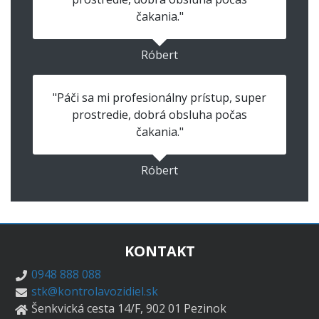
čakania."
Róbert
"Páči sa mi profesionálny prístup, super
prostredie, dobrá obsluha počas
čakania."
Róbert
KONTAKT
0948 888 088
stk@kontrolavozidiel.sk
Šenkvická cesta 14/F, 902 01 Pezinok