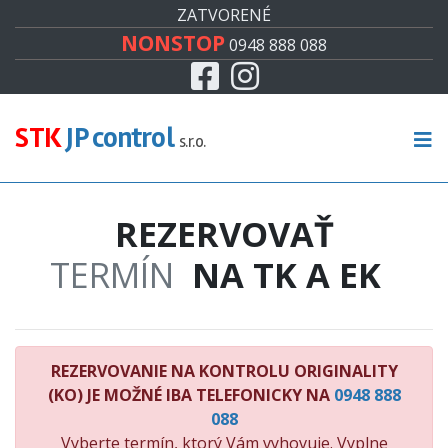
#
ZATVORENÉ
NONSTOP
0948 888 088
Facebook
Instagram
CENNÍK
TECHNICKÁ KONTROLA
STK
JP control
s.r.o.
EMISNÁ KONTROLA
REZERVOVAŤ
KONTROLA ORIGINALITY
TERMÍN
NA TK A EK
RECENZIE
KONTAKT
REZERVOVANIE NA KONTROLU ORIGINALITY
(KO) JE MOŽNÉ IBA TELEFONICKY NA
0948 888
088
Vyberte termín, ktorý Vám vyhovuje. Vyplne