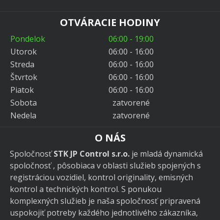
OTVÁRACIE HODINY
Pondelok
06:00 - 19:00
Utorok
06:00 - 16:00
Streda
06:00 - 16:00
Štvrtok
06:00 - 16:00
Piatok
06:00 - 16:00
Sobota
zatvorené
Nedela
zatvorené
O NÁS
Spoločnosť
STK JP Control s.r.o.
je mladá dynamická
spoločnosť , pôsobiaca v oblasti služieb spojených s
registráciou vozidiel, kontrol originality, emisných
kontrol a technických kontrol. S ponukou
komplexných služieb je naša spoločnosť pripravená
uspokojiť potreby každého jednotlivého zákazníka,