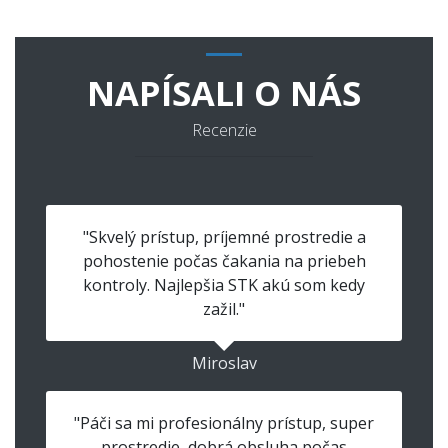
NAPÍSALI O NÁS
Recenzie
"Skvelý prístup, príjemné prostredie a
pohostenie počas čakania na priebeh
kontroly. Najlepšia STK akú som kedy
zažil."
Miroslav
"Páči sa mi profesionálny prístup, super
prostredie, dobrá obsluha počas