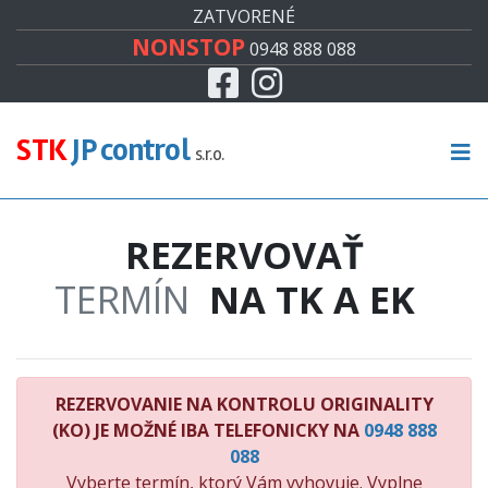
#
ZATVORENÉ
NONSTOP
0948 888 088
Facebook
Instagram
CENNÍK
TECHNICKÁ KONTROLA
STK
JP control
s.r.o.
EMISNÁ KONTROLA
REZERVOVAŤ
KONTROLA ORIGINALITY
TERMÍN
NA TK A EK
RECENZIE
KONTAKT
REZERVOVANIE NA KONTROLU ORIGINALITY
(KO) JE MOŽNÉ IBA TELEFONICKY NA
0948 888
088
Vyberte termín, ktorý Vám vyhovuje. Vyplne