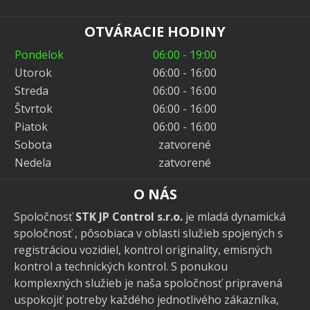
OTVÁRACIE HODINY
Pondelok
06:00 - 19:00
Utorok
06:00 - 16:00
Streda
06:00 - 16:00
Štvrtok
06:00 - 16:00
Piatok
06:00 - 16:00
Sobota
zatvorené
Nedela
zatvorené
O NÁS
Spoločnosť
STK JP Control s.r.o.
je mladá dynamická
spoločnosť , pôsobiaca v oblasti služieb spojených s
registráciou vozidiel, kontrol originality, emisných
kontrol a technických kontrol. S ponukou
komplexných služieb je naša spoločnosť pripravená
uspokojiť potreby každého jednotlivého zákazníka,