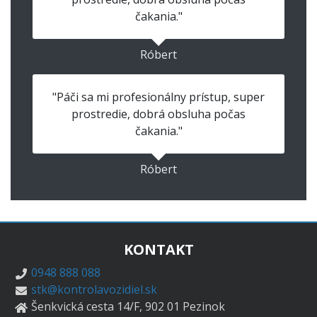
čakania."
Róbert
"Páči sa mi profesionálny prístup, super
prostredie, dobrá obsluha počas
čakania."
Róbert
KONTAKT
0948 888 088
stk@kontrolavozidiel.sk
Šenkvická cesta 14/F, 902 01 Pezinok