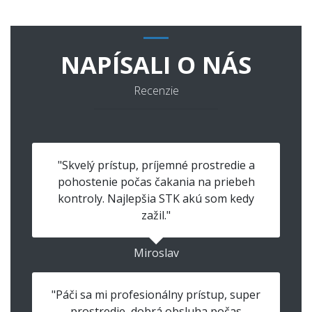
NAPÍSALI O NÁS
Recenzie
"Skvelý prístup, príjemné prostredie a
pohostenie počas čakania na priebeh
kontroly. Najlepšia STK akú som kedy
zažil."
Miroslav
"Páči sa mi profesionálny prístup, super
prostredie, dobrá obsluha počas