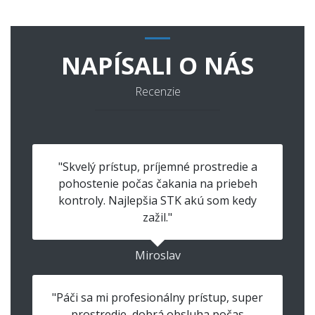
NAPÍSALI O NÁS
Recenzie
"Skvelý prístup, príjemné prostredie a
pohostenie počas čakania na priebeh
kontroly. Najlepšia STK akú som kedy
zažil."
Miroslav
"Páči sa mi profesionálny prístup, super
prostredie, dobrá obsluha počas