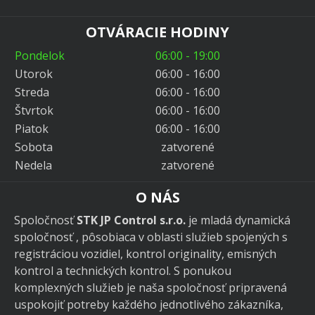
OTVÁRACIE HODINY
Pondelok
06:00 - 19:00
Utorok
06:00 - 16:00
Streda
06:00 - 16:00
Štvrtok
06:00 - 16:00
Piatok
06:00 - 16:00
Sobota
zatvorené
Nedela
zatvorené
O NÁS
Spoločnosť
STK JP Control s.r.o.
je mladá dynamická
spoločnosť , pôsobiaca v oblasti služieb spojených s
registráciou vozidiel, kontrol originality, emisných
kontrol a technických kontrol. S ponukou
komplexných služieb je naša spoločnosť pripravená
uspokojiť potreby každého jednotlivého zákazníka,