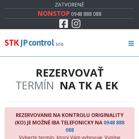
#
ZATVORENÉ
NONSTOP
0948 888 088
Facebook
Instagram
CENNÍK
TECHNICKÁ KONTROLA
STK
JP control
s.r.o.
EMISNÁ KONTROLA
REZERVOVAŤ
KONTROLA ORIGINALITY
TERMÍN
NA TK A EK
RECENZIE
KONTAKT
REZERVOVANIE NA KONTROLU ORIGINALITY
(KO) JE MOŽNÉ IBA TELEFONICKY NA
0948 888
088
Vyberte termín, ktorý Vám vyhovuje. Vyplne