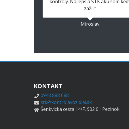
kontroly. Najlepšia STK akú som ked
zažil."
Miroslav
KONTAKT
0948 888 088
stk@kontrolavozidiel.sk
Šenkvická cesta 14/F, 902 01 Pezinok