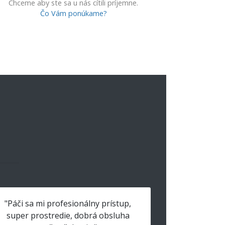
Chceme aby ste sa u nás cítili príjemne.
Čo Vám ponúkame?
"Páči sa mi profesionálny prístup,
super prostredie, dobrá obsluha