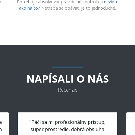
m
Potrebuje absolvovať pravidelnú kontrolu a
neviete
ako na to?
Netreba sa obávať, je to jednoduché.
NAPÍSALI O NÁS
Recenzie
a
"Páči sa mi profesionálny prístup,
h
super prostredie, dobrá obsluha