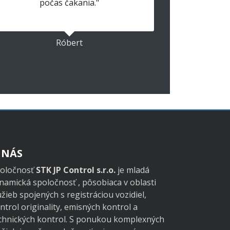
počas čakania."
Róbert
 NÁS
oločnosť
STK JP Control s.r.o.
je mladá
namická spoločnosť , pôsobiaca v oblasti
užieb spojených s registráciou vozidiel,
ntrol originality, emisných kontrol a
chnických kontrol. S ponukou komplexných