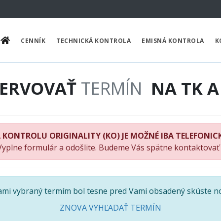
CENNÍK
TECHNICKÁ KONTROLA
EMISNÁ KONTROLA
K
ZERVOVAŤ
TERMÍN
NA TK A
 KONTROLU ORIGINALITY (KO) JE MOŽNÉ IBA TELEFONIC
Vyplne formulár a odošlite. Budeme Vás spätne kontaktovať
Vami vybraný termím bol tesne pred Vami obsadený skúste n
ZNOVA VYHĽADAŤ TERMÍN