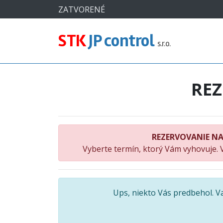
#
ZATVORENÉ
STK
JP control
s.r.o.
RE
REZERVOVANIE NA
Vyberte termín, ktorý Vám vyhovuje. 
Ups, niekto Vás predbehol. 