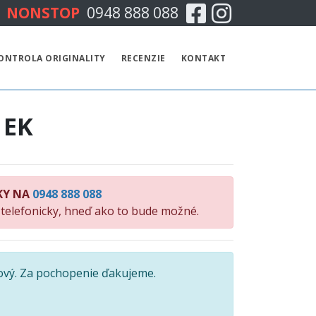
Facebook
Instagram
NONSTOP
0948 888 088
CENNÍK
ONTROLA ORIGINALITY
RECENZIE
KONTAKT
TECHNICKÁ KONTROLA
 EK
EMISNÁ KONTROLA
KONTROLA ORIGINALITY
KY NA
0948 888 088
RECENZIE
 telefonicky, hneď ako to bude možné.
KONTAKT
ový. Za pochopenie ďakujeme.