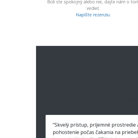
Boli ste spokojný alebo nie, dajte nám o to
vedieť.
Napíšte rezenziu.
"Skvelý prístup, príjemné prostredie 
pohostenie počas čakania na priebe