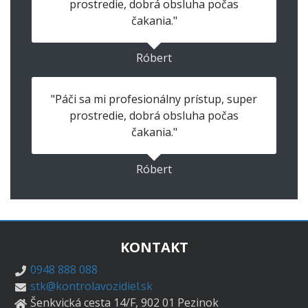
prostredie, dobrá obsluha počas
čakania."
Róbert
"Páči sa mi profesionálny prístup, super
prostredie, dobrá obsluha počas
čakania."
Róbert
KONTAKT
0948 888 088
stk@kontrolavozidiel.sk
Šenkvická cesta 14/F, 902 01 Pezinok