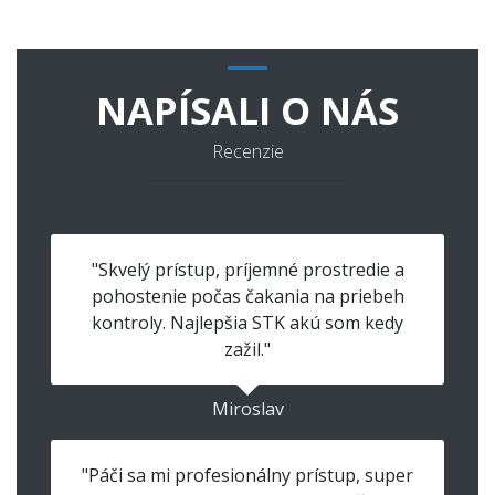
NAPÍSALI O NÁS
Recenzie
"Skvelý prístup, príjemné prostredie a
pohostenie počas čakania na priebeh
kontroly. Najlepšia STK akú som kedy
zažil."
Miroslav
"Páči sa mi profesionálny prístup, super