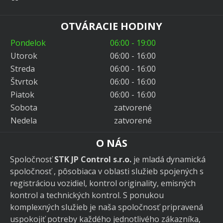
OTVÁRACIE HODINY
Pondelok
06:00 - 19:00
Utorok
06:00 - 16:00
Streda
06:00 - 16:00
Štvrtok
06:00 - 16:00
Piatok
06:00 - 16:00
Sobota
zatvorené
Nedela
zatvorené
O NÁS
Spoločnosť
STK JP Control s.r.o.
je mladá dynamická
spoločnosť , pôsobiaca v oblasti služieb spojených s
registráciou vozidiel, kontrol originality, emisných
kontrol a technických kontrol. S ponukou
komplexných služieb je naša spoločnosť pripravená
uspokojiť potreby každého jednotlivého zákazníka,