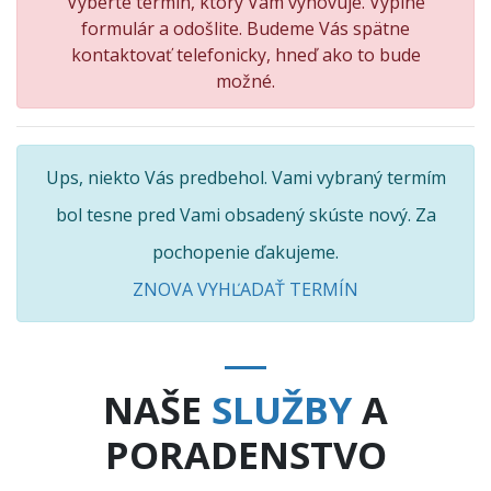
Vyberte termín, ktorý Vám vyhovuje. Vyplne
formulár a odošlite. Budeme Vás spätne
kontaktovať telefonicky, hneď ako to bude
možné.
Ups, niekto Vás predbehol. Vami vybraný termím
bol tesne pred Vami obsadený skúste nový. Za
pochopenie ďakujeme.
ZNOVA VYHĽADAŤ TERMÍN
NAŠE
SLUŽBY
A
PORADENSTVO