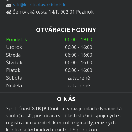
stk@kontrolavozidiel.sk
Šenkvická cesta 14/F, 902 01 Pezinok
OTVÁRACIE HODINY
Pondelok
06:00 - 19:00
Utorok
06:00 - 16:00
Streda
06:00 - 16:00
Štvrtok
06:00 - 16:00
Piatok
06:00 - 16:00
Sobota
zatvorené
Nedela
zatvorené
O NÁS
Spoločnosť
STK JP Control s.r.o.
je mladá dynamická
spoločnosť , pôsobiaca v oblasti služieb spojených s
registráciou vozidiel, kontrol originality, emisných
kontrol a technických kontrol. S ponukou