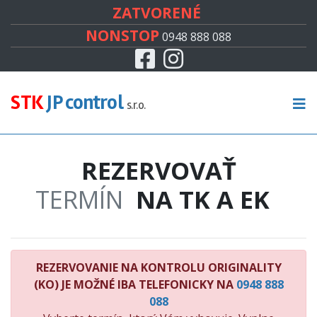
#
ZATVORENÉ
NONSTOP
0948 888 088
Facebook
Instagram
CENNÍK
TECHNICKÁ KONTROLA
STK
JP control
s.r.o.
EMISNÁ KONTROLA
REZERVOVAŤ
KONTROLA ORIGINALITY
TERMÍN
NA TK A EK
RECENZIE
KONTAKT
REZERVOVANIE NA KONTROLU ORIGINALITY
(KO) JE MOŽNÉ IBA TELEFONICKY NA
0948 888
088