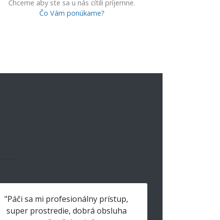
Chceme aby ste sa u nás cítili príjemne.
Čo Vám ponúkame?
"Páči sa mi profesionálny prístup,
super prostredie, dobrá obsluha