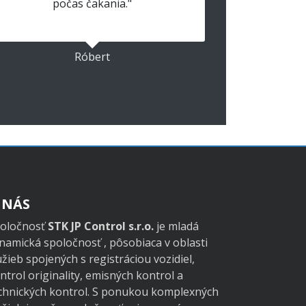
počas čakania."
Róbert
 NÁS
oločnosť
STK JP Control s.r.o.
je mladá
namická spoločnosť , pôsobiaca v oblasti
užieb spojených s registráciou vozidiel,
ntrol originality, emisných kontrol a
chnických kontrol. S ponukou komplexných