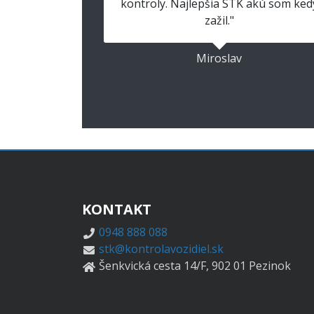
kontroly. Najlepšia STK akú som ked
zažil."
Miroslav
KONTAKT
0948 888 088
stk@kontrolavozidiel.sk
Šenkvická cesta 14/F, 902 01 Pezinok