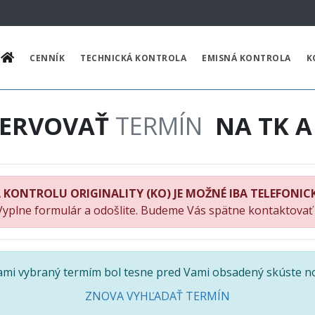
CENNÍK
TECHNICKÁ KONTROLA
EMISNÁ KONTROLA
K
ZERVOVAŤ
TERMÍN
NA TK A
 KONTROLU ORIGINALITY (KO) JE MOŽNÉ IBA TELEFONIC
Vyplne formulár a odošlite. Budeme Vás spätne kontaktovať
Vami vybraný termím bol tesne pred Vami obsadený skúste n
ZNOVA VYHĽADAŤ TERMÍN