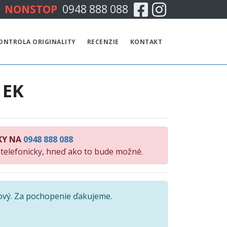
Facebook
Instagram
NONSTOP
0948 888 088
CENNÍK
ONTROLA ORIGINALITY
RECENZIE
KONTAKT
TECHNICKÁ KONTROLA
 EK
EMISNÁ KONTROLA
KONTROLA ORIGINALITY
KY NA
0948 888 088
RECENZIE
 telefonicky, hneď ako to bude možné.
KONTAKT
ový. Za pochopenie ďakujeme.