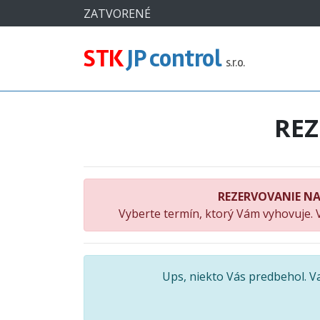
#
ZATVORENÉ
STK
JP control
s.r.o.
RE
REZERVOVANIE NA
Vyberte termín, ktorý Vám vyhovuje. 
Ups, niekto Vás predbehol. 