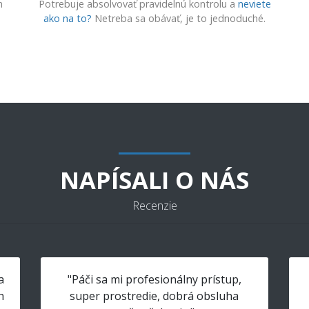
m
Potrebuje absolvovať pravidelnú kontrolu a
neviete
ako na to?
Netreba sa obávať, je to jednoduché.
NAPÍSALI O NÁS
Recenzie
a
"Páči sa mi profesionálny prístup,
h
super prostredie, dobrá obsluha