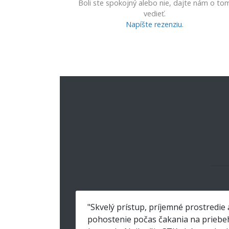
Boli ste spokojný alebo nie, dajte nám o to
vedieť.
Napíšte rezenziu.
"Skvelý prístup, príjemné prostredie 
pohostenie počas čakania na priebe