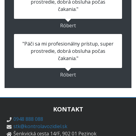
prostredie, dobrá obsluha počas
čakania."
Róbert
"Páči sa mi profesionálny prístup, super
prostredie, dobrá obsluha počas
čakania."
Róbert
KONTAKT
0948 888 088
stk@kontrolavozidiel.sk
Šenkvická cesta 14/F, 902 01 Pezinok