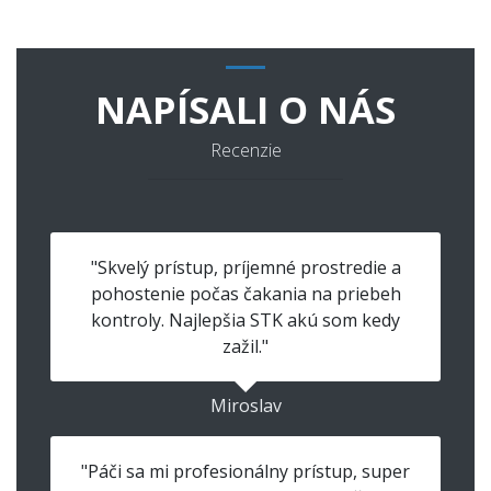
NAPÍSALI O NÁS
Recenzie
"Skvelý prístup, príjemné prostredie a
pohostenie počas čakania na priebeh
kontroly. Najlepšia STK akú som kedy
zažil."
Miroslav
"Páči sa mi profesionálny prístup, super