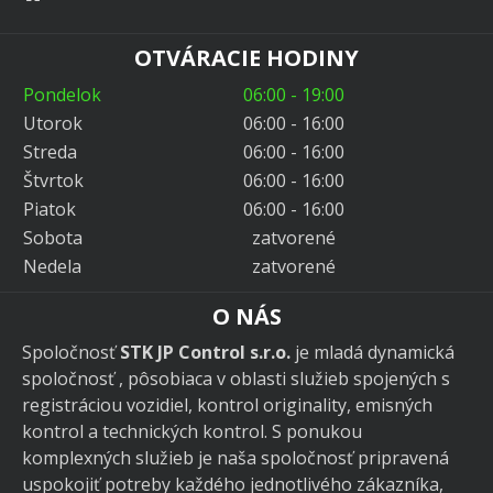
OTVÁRACIE HODINY
Pondelok
06:00 - 19:00
Utorok
06:00 - 16:00
Streda
06:00 - 16:00
Štvrtok
06:00 - 16:00
Piatok
06:00 - 16:00
Sobota
zatvorené
Nedela
zatvorené
O NÁS
Spoločnosť
STK JP Control s.r.o.
je mladá dynamická
spoločnosť , pôsobiaca v oblasti služieb spojených s
registráciou vozidiel, kontrol originality, emisných
kontrol a technických kontrol. S ponukou
komplexných služieb je naša spoločnosť pripravená
uspokojiť potreby každého jednotlivého zákazníka,