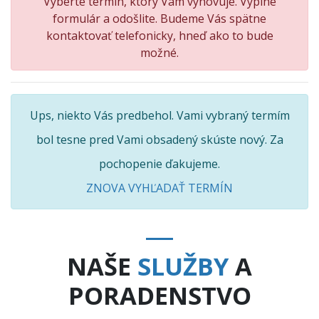
Vyberte termín, ktorý Vám vyhovuje. Vyplne
formulár a odošlite. Budeme Vás spätne
kontaktovať telefonicky, hneď ako to bude
možné.
Ups, niekto Vás predbehol. Vami vybraný termím
bol tesne pred Vami obsadený skúste nový. Za
pochopenie ďakujeme.
ZNOVA VYHĽADAŤ TERMÍN
NAŠE
SLUŽBY
A
PORADENSTVO