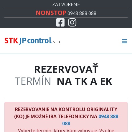
#
ZATVORENÉ
NONSTOP
0948 888 088
Facebook
Instagram
CENNÍK
TECHNICKÁ KONTROLA
STK
JP control
s.r.o.
EMISNÁ KONTROLA
REZERVOVAŤ
KONTROLA ORIGINALITY
TERMÍN
NA TK A EK
RECENZIE
KONTAKT
REZERVOVANIE NA KONTROLU ORIGINALITY
(KO) JE MOŽNÉ IBA TELEFONICKY NA
0948 888
088
Vyberte termín, ktorý Vám vyhovuje. Vyplne