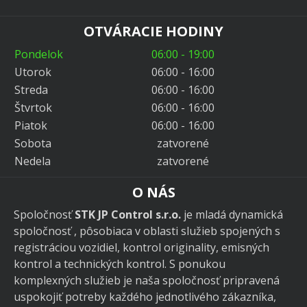
OTVÁRACIE HODINY
Pondelok
06:00 - 19:00
Utorok
06:00 - 16:00
Streda
06:00 - 16:00
Štvrtok
06:00 - 16:00
Piatok
06:00 - 16:00
Sobota
zatvorené
Nedela
zatvorené
O NÁS
Spoločnosť
STK JP Control s.r.o.
je mladá dynamická
spoločnosť , pôsobiaca v oblasti služieb spojených s
registráciou vozidiel, kontrol originality, emisných
kontrol a technických kontrol. S ponukou
komplexných služieb je naša spoločnosť pripravená
uspokojiť potreby každého jednotlivého zákazníka,