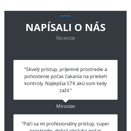
NAPÍSALI O NÁS
Recenzie
"Skvelý prístup, príjemné prostredie a
pohostenie počas čakania na priebeh
kontroly. Najlepšia STK akú som kedy
zažil."
Miroslav
"Páči sa mi profesionálny prístup, super
prostredie, dobrá obsluha počas