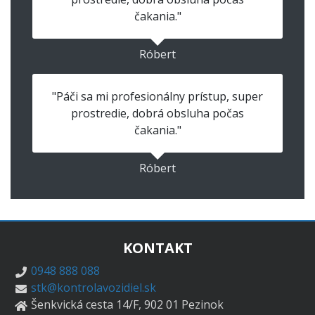
čakania."
Róbert
"Páči sa mi profesionálny prístup, super
prostredie, dobrá obsluha počas
čakania."
Róbert
KONTAKT
0948 888 088
stk@kontrolavozidiel.sk
Šenkvická cesta 14/F, 902 01 Pezinok