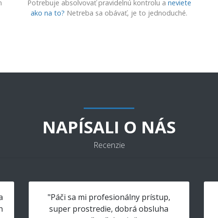
m
Potrebuje absolvovať pravidelnú kontrolu a
neviete
ako na to?
Netreba sa obávať, je to jednoduché.
NAPÍSALI O NÁS
Recenzie
a
"Páči sa mi profesionálny prístup,
h
super prostredie, dobrá obsluha