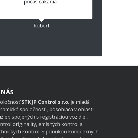
počas čakania."
Róbert
 NÁS
oločnosť
STK JP Control s.r.o.
je mladá
namická spoločnosť , pôsobiaca v oblasti
užieb spojených s registráciou vozidiel,
ntrol originality, emisných kontrol a
chnických kontrol. S ponukou komplexných