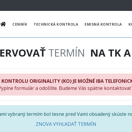
CENNÍK
TECHNICKÁ KONTROLA
EMISNÁ KONTROLA
K
ZERVOVAŤ
TERMÍN
NA TK A
 KONTROLU ORIGINALITY (KO) JE MOŽNÉ IBA TELEFONIC
Vyplne formulár a odošlite. Budeme Vás spätne kontaktovať
Vami vybraný termím bol tesne pred Vami obsadený skúste n
ZNOVA VYHĽADAŤ TERMÍN