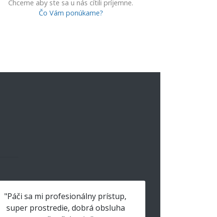
Chceme aby ste sa u nás cítili príjemne.
Čo Vám ponúkame?
"Páči sa mi profesionálny prístup,
super prostredie, dobrá obsluha