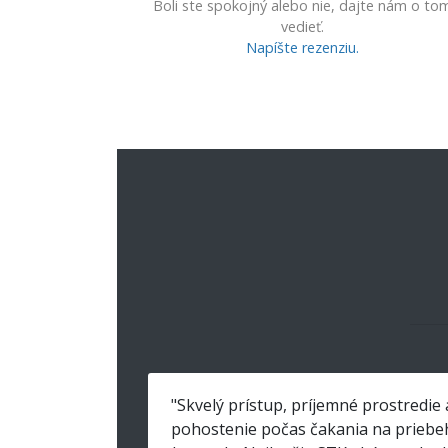
Boli ste spokojný alebo nie, dajte nám o to
vedieť.
Napíšte rezenziu.
"Skvelý prístup, príjemné prostredie 
pohostenie počas čakania na priebe