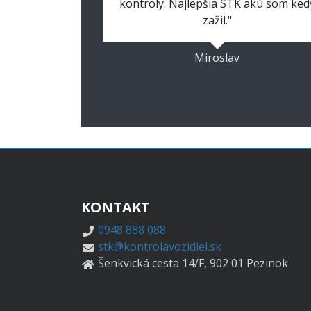
kontroly. Najlepšia STK akú som ked
zažil."
Miroslav
KONTAKT
0948 888 088
stk@kontrolavozidiel.sk
Šenkvická cesta 14/F, 902 01 Pezinok