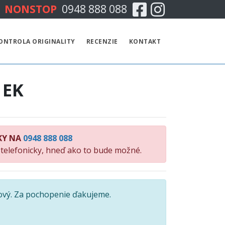
Facebook
Instagram
NONSTOP
0948 888 088
CENNÍK
ONTROLA ORIGINALITY
RECENZIE
KONTAKT
TECHNICKÁ KONTROLA
 EK
EMISNÁ KONTROLA
KONTROLA ORIGINALITY
KY NA
0948 888 088
RECENZIE
 telefonicky, hneď ako to bude možné.
KONTAKT
ový. Za pochopenie ďakujeme.