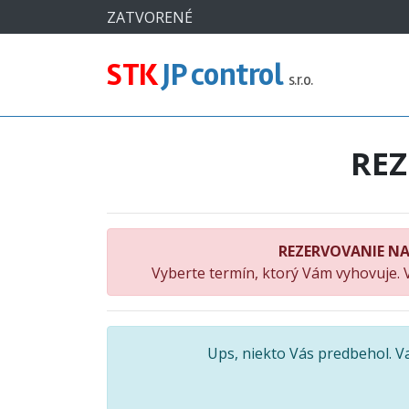
#
ZATVORENÉ
STK
JP control
s.r.o.
RE
REZERVOVANIE NA
Vyberte termín, ktorý Vám vyhovuje. 
Ups, niekto Vás predbehol. 